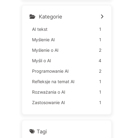
gia czyni pracowników jes
zcze bardziej nieszczęśliw
ymi – Powoli uczymy się AI
Kategorie
163
AI tekst
1
Myślenie AI
1
Myślenie o AI
2
Myśli o AI
4
Programowanie AI
2
Refleksje na temat AI
1
Rozważania o AI
1
Zastosowanie AI
1
Tagi