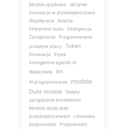
Modele językowe
skrzynki
innowacje w przedsiębiorstwie
Współpraca
Analiza
Interpretor kodu
inteligencja
Zarządzanie
Programowanie
Token
przepływ pracy
Innowacja
Etyka
inteligentne agentki AI
llm
Wskazówki
modele
AI programowanie
Duże modele
Opłaty
zarządzanie kontekstem
Modele dużej skali
przedsiębiorstwem
człowieka
podpowiedzi
Podpowiedzi