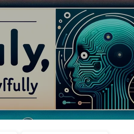
wa
Tagi
Kategorie
Linki
O nas
🇵🇱 Polski