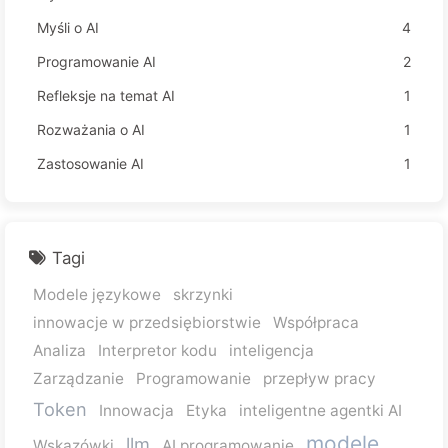
Myśli o AI
4
Programowanie AI
2
Refleksje na temat AI
1
Rozważania o AI
1
Zastosowanie AI
1
Tagi
Modele językowe
skrzynki
innowacje w przedsiębiorstwie
Współpraca
Analiza
Interpretor kodu
inteligencja
Zarządzanie
Programowanie
przepływ pracy
Token
Innowacja
Etyka
inteligentne agentki AI
modele
llm
Wskazówki
AI programowanie