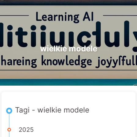
Szukaj
Strona główna
Archiwa
Tagi
Droga do Transformacji AI
Kategorie
Linki
O nas
🇵🇱 Polski
wielkie modele
Tagi - wielkie modele
2025