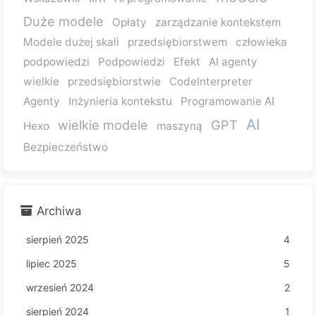
Duże modele
Opłaty
zarządzanie kontekstem
Modele dużej skali
przedsiębiorstwem
człowieka
podpowiedzi
Podpowiedzi
Efekt
AI agenty
wielkie
przedsiębiorstwie
CodeInterpreter
Agenty
Inżynieria kontekstu
Programowanie AI
AI
wielkie modele
GPT
Hexo
maszyną
Bezpieczeństwo
Archiwa
sierpień 2025
4
lipiec 2025
5
wrzesień 2024
2
sierpień 2024
1