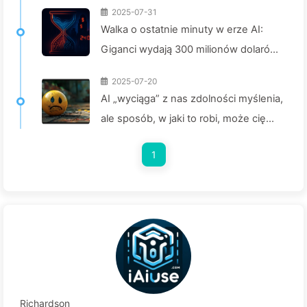
2025-07-31
Walka o ostatnie minuty w erze AI:
Giganci wydają 300 milionów dolarów
na moc obliczeniową, by skraść twoje
2025-07-20
chwile relaksu i sprzedać je
AI „wyciąga” z nas zdolności myślenia,
reklamodawcom, cyfrowe imperia
ale sposób, w jaki to robi, może cię
bezlitośnie wyceniają twój czas
zaskoczyć – powoli ucz się AI 160
skupienia — Powoli odkrywamy AI 166
1
Richardson