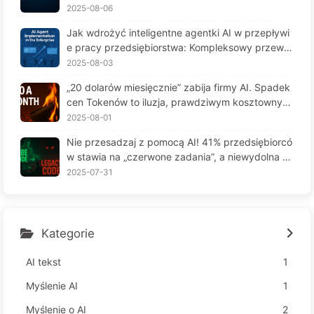
y fortunę, cierpią na "amnezję" w kluczowych mo
2025-08-06
mentach, a ich konkurenci osiągają 90% wzrostu
Jak wdrożyć inteligentne agentki AI w przepływi
wydajności? — Powoli ucz się AI 169
e pracy przedsiębiorstwa: Kompleksowy przewo
dnik wdrożenia na rok 2025 - Powoli ucz się AI16
2025-08-03
6
„20 dolarów miesięcznie” zabija firmy AI. Spadek
cen Tokenów to iluzja, prawdziwym kosztownym
jest twoja chciwość — powoli ucz się AI164
2025-08-01
Nie przesadzaj z pomocą AI! 41% przedsiębiorcó
w stawia na „czerwone zadania”, a niewydolna te
chnologia czyni pracowników jeszcze bardziej ni
2025-07-31
eszczęśliwymi – Powoli uczymy się AI 163
Kategorie
AI tekst
1
Myślenie AI
1
Myślenie o AI
2