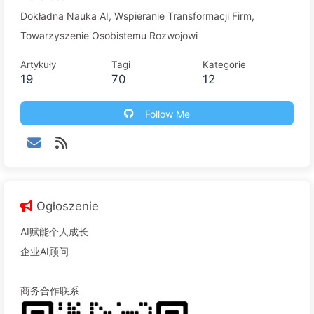
Dokładna Nauka AI, Wspieranie Transformacji Firm,
Towarzyszenie Osobistemu Rozwojowi
Artykuły
Tagi
Kategorie
19
70
12
Follow Me
Ogłoszenie
AI赋能个人成长
企业AI顾问
商务合作联系