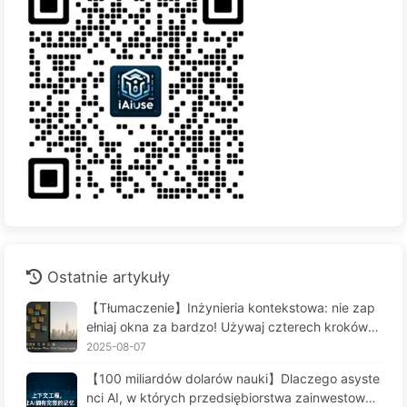
Ostatnie artykuły
【Tłumaczenie】Inżynieria kontekstowa: nie zap
ełniaj okna za bardzo! Używaj czterech kroków d
o zarządzania kontekstem, bądź czujny na zafał
2025-08-07
szowanie danych i konflikty, a hałas trzymaj na z
【100 miliardów dolarów nauki】Dlaczego asyste
ewnątrz — Uczymy się AI powoli 170
nci AI, w których przedsiębiorstwa zainwestował