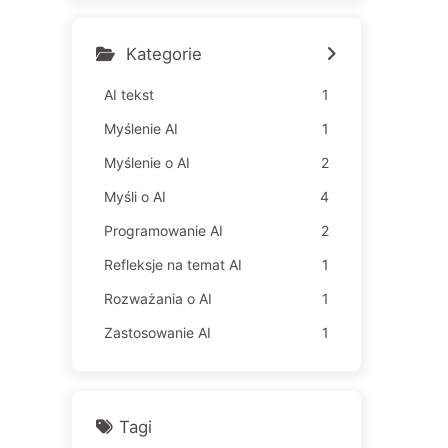
gia czyni pracowników jes
zcze bardziej nieszczęśliw
ymi – Powoli uczymy się AI
Kategorie
163
AI tekst
1
Myślenie AI
1
Myślenie o AI
2
Myśli o AI
4
Programowanie AI
2
Refleksje na temat AI
1
Rozważania o AI
1
Zastosowanie AI
1
Tagi