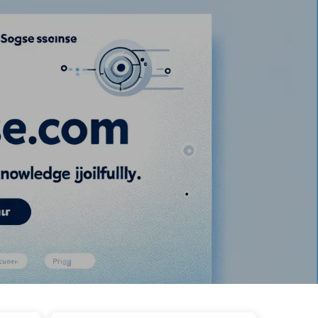
wa
Tagi
Kategorie
Linki
O nas
🇵🇱 Polski