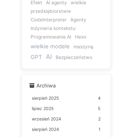
Efekt
AI agenty
wielkie
przedsiębiorstwie
CodeInterpreter
Agenty
Inżynieria kontekstu
Programowanie AI
Hexo
wielkie modele
maszyną
AI
GPT
Bezpieczeństwo
Archiwa
sierpień 2025
4
lipiec 2025
5
wrzesień 2024
2
sierpień 2024
1