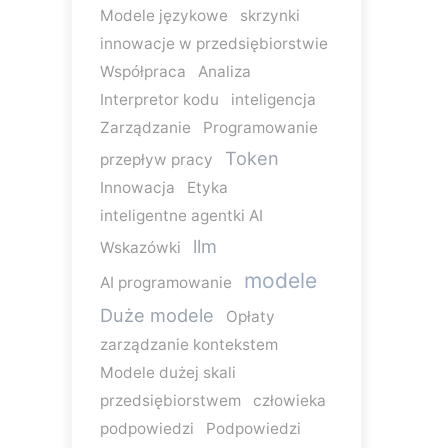
Modele językowe
skrzynki
innowacje w przedsiębiorstwie
Współpraca
Analiza
Interpretor kodu
inteligencja
Zarządzanie
Programowanie
Token
przepływ pracy
Innowacja
Etyka
inteligentne agentki AI
llm
Wskazówki
modele
AI programowanie
Duże modele
Opłaty
zarządzanie kontekstem
Modele dużej skali
przedsiębiorstwem
człowieka
podpowiedzi
Podpowiedzi