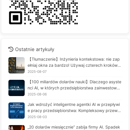
Ostatnie artykuły
【Tłumaczenie】Inżynieria kontekstowa: nie zap
ełniaj okna za bardzo! Używaj czterech kroków d
o zarządzania kontekstem, bądź czujny na zafał
2025-08-07
szowanie danych i konflikty, a hałas trzymaj na z
【100 miliardów dolarów nauki】Dlaczego asyste
ewnątrz — Uczymy się AI powoli 170
nci AI, w których przedsiębiorstwa zainwestował
y fortunę, cierpią na "amnezję" w kluczowych mo
2025-08-06
mentach, a ich konkurenci osiągają 90% wzrostu
Jak wdrożyć inteligentne agentki AI w przepływi
wydajności? — Powoli ucz się AI 169
e pracy przedsiębiorstwa: Kompleksowy przewo
dnik wdrożenia na rok 2025 - Powoli ucz się AI16
2025-08-03
6
„20 dolarów miesięcznie” zabija firmy AI. Spadek