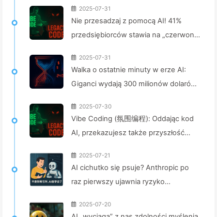
2025-07-31
Nie przesadzaj z pomocą AI! 41%
przedsiębiorców stawia na „czerwone
zadania”, a niewydolna technologia
2025-07-31
czyni pracowników jeszcze bardziej
Walka o ostatnie minuty w erze AI:
nieszczęśliwymi – Powoli uczymy się
Giganci wydają 300 milionów dolarów
AI 163
na moc obliczeniową, by skraść twoje
2025-07-30
chwile relaksu i sprzedać je
Vibe Coding (氛围编程): Oddając kod
reklamodawcom, cyfrowe imperia
AI, przekazujesz także przyszłość
bezlitośnie wyceniają twój czas
jego utrzymania — Powoli uczymy się
skupienia — Powoli odkrywamy AI 166
2025-07-21
AI162
AI cichutko się psuje? Anthropic po
raz pierwszy ujawnia ryzyko
podprogowego dostosowywania –
2025-07-20
powoli ucząc AI161
AI „wyciąga” z nas zdolności myślenia,