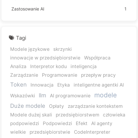
Zastosowanie AI
1
Tagi
Modele językowe
skrzynki
innowacje w przedsiębiorstwie
Współpraca
Analiza
Interpretor kodu
inteligencja
Zarządzanie
Programowanie
przepływ pracy
Token
Innowacja
Etyka
inteligentne agentki AI
modele
llm
Wskazówki
AI programowanie
Duże modele
Opłaty
zarządzanie kontekstem
Modele dużej skali
przedsiębiorstwem
człowieka
podpowiedzi
Podpowiedzi
Efekt
AI agenty
wielkie
przedsiębiorstwie
CodeInterpreter