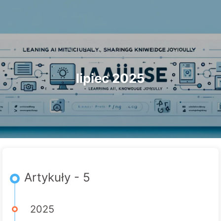
Szukaj
Strona główna
Archiwa
Tagi
Droga do Transformacji AI
Kategorie
Linki
O nas
🇵🇱 Polski
lipiec 2025
Artykuły - 5
2025