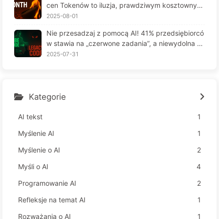
cen Tokenów to iluzja, prawdziwym kosztownym
jest twoja chciwość — powoli ucz się AI164
2025-08-01
Nie przesadzaj z pomocą AI! 41% przedsiębiorcó
w stawia na „czerwone zadania”, a niewydolna te
chnologia czyni pracowników jeszcze bardziej ni
2025-07-31
eszczęśliwymi – Powoli uczymy się AI 163
Kategorie
AI tekst
1
Myślenie AI
1
Myślenie o AI
2
Myśli o AI
4
Programowanie AI
2
Refleksje na temat AI
1
Rozważania o AI
1