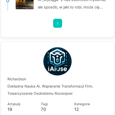
ale sposób, w jaki to robi, może cię
zaskoczyć – powoli ucz się AI 160
1
Richardson
Dokładna Nauka AI, Wspieranie Transformacji Firm,
Towarzyszenie Osobistemu Rozwojowi
Artykuły
Tagi
Kategorie
19
70
12