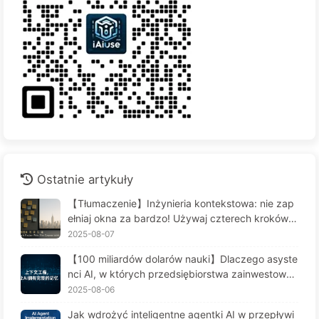
Ostatnie artykuły
【Tłumaczenie】Inżynieria kontekstowa: nie zap
ełniaj okna za bardzo! Używaj czterech kroków d
o zarządzania kontekstem, bądź czujny na zafał
2025-08-07
szowanie danych i konflikty, a hałas trzymaj na z
【100 miliardów dolarów nauki】Dlaczego asyste
ewnątrz — Uczymy się AI powoli 170
nci AI, w których przedsiębiorstwa zainwestował
y fortunę, cierpią na "amnezję" w kluczowych mo
2025-08-06
mentach, a ich konkurenci osiągają 90% wzrostu
Jak wdrożyć inteligentne agentki AI w przepływi
wydajności? — Powoli ucz się AI 169