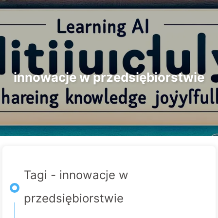
Szukaj
Strona główna
Archiwa
Tagi
Droga do Transformacji AI
Kategorie
Linki
O nas
🇵🇱 Polski
innowacje w przedsiębiorstwie
Tagi - innowacje w
przedsiębiorstwie