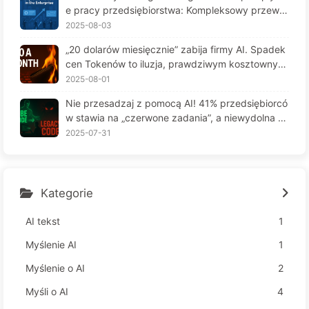
e pracy przedsiębiorstwa: Kompleksowy przewo
dnik wdrożenia na rok 2025 - Powoli ucz się AI16
2025-08-03
6
„20 dolarów miesięcznie” zabija firmy AI. Spadek
cen Tokenów to iluzja, prawdziwym kosztownym
jest twoja chciwość — powoli ucz się AI164
2025-08-01
Nie przesadzaj z pomocą AI! 41% przedsiębiorcó
w stawia na „czerwone zadania”, a niewydolna te
chnologia czyni pracowników jeszcze bardziej ni
2025-07-31
eszczęśliwymi – Powoli uczymy się AI 163
Kategorie
AI tekst
1
Myślenie AI
1
Myślenie o AI
2
Myśli o AI
4