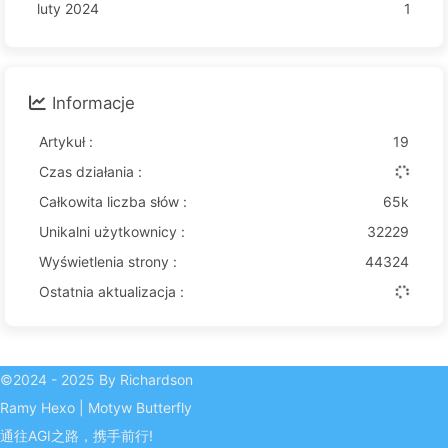
luty 2024
1
Informacje
Artykuł :
19
Czas działania :
Całkowita liczba słów :
65k
Unikalni użytkownicy :
32229
Wyświetlenia strony :
44324
Ostatnia aktualizacja :
©2024 - 2025 By Richardson
Ramy
Hexo
|
Motyw
Butterfly
通往AGI之路，携手前行!