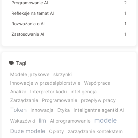
Programowanie AI
2
Refleksje na temat AI
1
Rozważania o AI
1
Zastosowanie AI
1
Tagi
Modele językowe
skrzynki
innowacje w przedsiębiorstwie
Współpraca
Analiza
Interpretor kodu
inteligencja
Zarządzanie
Programowanie
przepływ pracy
Token
Innowacja
Etyka
inteligentne agentki AI
modele
llm
Wskazówki
AI programowanie
Duże modele
Opłaty
zarządzanie kontekstem