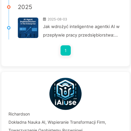
2025
2025-08-03
Jak wdrożyć inteligentne agentki AI w
przepływie pracy przedsiębiorstwa:
Kompleksowy przewodnik wdrożenia
1
na rok 2025 - Powoli ucz się AI166
Richardson
Dokładna Nauka AI, Wspieranie Transformacji Firm,
Towarzyszenie Osobistemu Rozwojowi