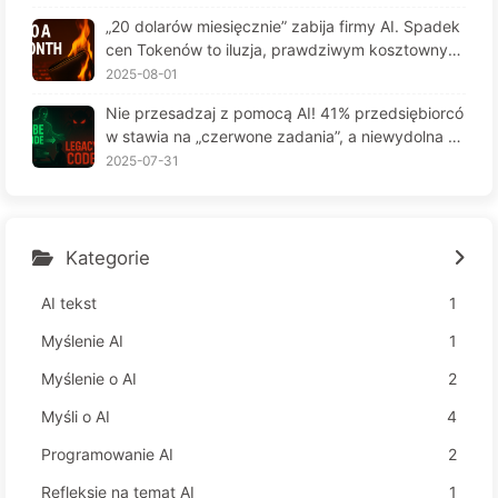
6
„20 dolarów miesięcznie” zabija firmy AI. Spadek
cen Tokenów to iluzja, prawdziwym kosztownym
jest twoja chciwość — powoli ucz się AI164
2025-08-01
Nie przesadzaj z pomocą AI! 41% przedsiębiorcó
w stawia na „czerwone zadania”, a niewydolna te
chnologia czyni pracowników jeszcze bardziej ni
2025-07-31
eszczęśliwymi – Powoli uczymy się AI 163
Kategorie
AI tekst
1
Myślenie AI
1
Myślenie o AI
2
Myśli o AI
4
Programowanie AI
2
Refleksje na temat AI
1