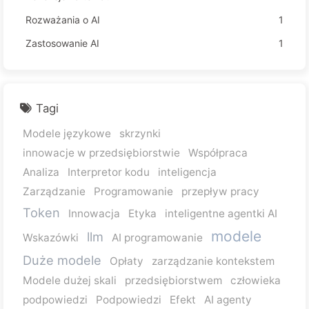
Rozważania o AI
1
Zastosowanie AI
1
Tagi
Modele językowe
skrzynki
innowacje w przedsiębiorstwie
Współpraca
Analiza
Interpretor kodu
inteligencja
Zarządzanie
Programowanie
przepływ pracy
Token
Innowacja
Etyka
inteligentne agentki AI
modele
llm
Wskazówki
AI programowanie
Duże modele
Opłaty
zarządzanie kontekstem
Modele dużej skali
przedsiębiorstwem
człowieka
podpowiedzi
Podpowiedzi
Efekt
AI agenty