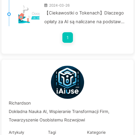
2024-03-26
【Ciekawostki o Tokenach】Dlaczego
opłaty za AI są naliczane na podstawie
Tokenów? Zgłębiamy temat!—Wolno
1
ucz się AI040
Richardson
Dokładna Nauka AI, Wspieranie Transformacji Firm,
Towarzyszenie Osobistemu Rozwojowi
Artykuły
Tagi
Kategorie