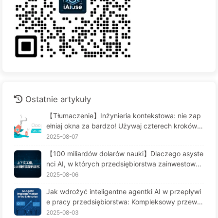
Ostatnie artykuły
【Tłumaczenie】Inżynieria kontekstowa: nie zap
ełniaj okna za bardzo! Używaj czterech kroków d
o zarządzania kontekstem, bądź czujny na zafał
2025-08-07
szowanie danych i konflikty, a hałas trzymaj na z
【100 miliardów dolarów nauki】Dlaczego asyste
ewnątrz — Uczymy się AI powoli 170
nci AI, w których przedsiębiorstwa zainwestował
y fortunę, cierpią na "amnezję" w kluczowych mo
2025-08-06
mentach, a ich konkurenci osiągają 90% wzrostu
Jak wdrożyć inteligentne agentki AI w przepływi
wydajności? — Powoli ucz się AI 169
e pracy przedsiębiorstwa: Kompleksowy przewo
dnik wdrożenia na rok 2025 - Powoli ucz się AI16
2025-08-03