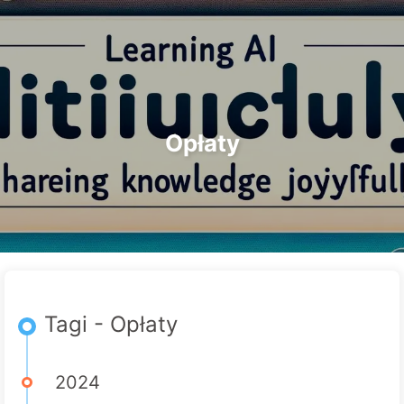
Szukaj
Strona główna
Archiwa
Tagi
Droga do Transformacji AI
Kategorie
Linki
O nas
🇵🇱 Polski
Opłaty
Tagi - Opłaty
2024