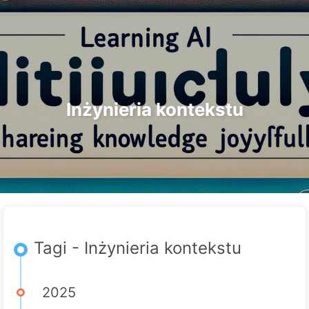
Szukaj
Strona główna
Archiwa
Tagi
Droga do Transformacji AI
Kategorie
Linki
O nas
🇵🇱 Polski
Inżynieria kontekstu
Tagi - Inżynieria kontekstu
2025