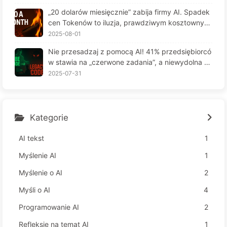
6
„20 dolarów miesięcznie” zabija firmy AI. Spadek
cen Tokenów to iluzja, prawdziwym kosztownym
jest twoja chciwość — powoli ucz się AI164
2025-08-01
Nie przesadzaj z pomocą AI! 41% przedsiębiorcó
w stawia na „czerwone zadania”, a niewydolna te
chnologia czyni pracowników jeszcze bardziej ni
2025-07-31
eszczęśliwymi – Powoli uczymy się AI 163
Kategorie
AI tekst
1
Myślenie AI
1
Myślenie o AI
2
Myśli o AI
4
Programowanie AI
2
Refleksje na temat AI
1