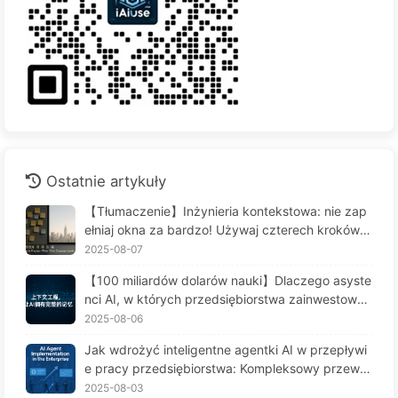
Ostatnie artykuły
【Tłumaczenie】Inżynieria kontekstowa: nie zap
ełniaj okna za bardzo! Używaj czterech kroków d
o zarządzania kontekstem, bądź czujny na zafał
2025-08-07
szowanie danych i konflikty, a hałas trzymaj na z
【100 miliardów dolarów nauki】Dlaczego asyste
ewnątrz — Uczymy się AI powoli 170
nci AI, w których przedsiębiorstwa zainwestował
y fortunę, cierpią na "amnezję" w kluczowych mo
2025-08-06
mentach, a ich konkurenci osiągają 90% wzrostu
Jak wdrożyć inteligentne agentki AI w przepływi
wydajności? — Powoli ucz się AI 169
e pracy przedsiębiorstwa: Kompleksowy przewo
dnik wdrożenia na rok 2025 - Powoli ucz się AI16
2025-08-03