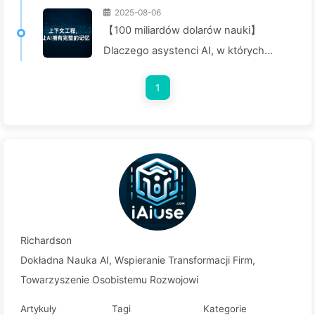
2025-08-06
【100 miliardów dolarów nauki】
Dlaczego asystenci AI, w których
przedsiębiorstwa zainwestowały
1
fortunę, cierpią na "amnezję" w
kluczowych momentach, a ich
konkurenci osiągają 90% wzrostu
wydajności? — Powoli ucz się AI 169
Richardson
Dokładna Nauka AI, Wspieranie Transformacji Firm,
Towarzyszenie Osobistemu Rozwojowi
Artykuły
Tagi
Kategorie