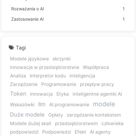
Rozważania o AI
1
Zastosowanie AI
1
Tagi
Modele językowe
skrzynki
innowacje w przedsiębiorstwie
Współpraca
Analiza
Interpretor kodu
inteligencja
Zarządzanie
Programowanie
przepływ pracy
Token
Innowacja
Etyka
inteligentne agentki AI
modele
llm
Wskazówki
AI programowanie
Duże modele
Opłaty
zarządzanie kontekstem
Modele dużej skali
przedsiębiorstwem
człowieka
podpowiedzi
Podpowiedzi
Efekt
AI agenty