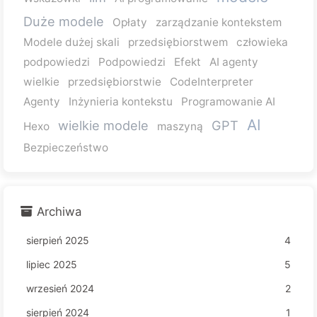
Duże modele
Opłaty
zarządzanie kontekstem
Modele dużej skali
przedsiębiorstwem
człowieka
podpowiedzi
Podpowiedzi
Efekt
AI agenty
wielkie
przedsiębiorstwie
CodeInterpreter
Agenty
Inżynieria kontekstu
Programowanie AI
AI
wielkie modele
GPT
Hexo
maszyną
Bezpieczeństwo
Archiwa
sierpień 2025
4
lipiec 2025
5
wrzesień 2024
2
sierpień 2024
1