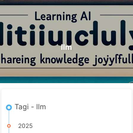
Szukaj
Strona główna
Archiwa
Tagi
Droga do Transformacji AI
Kategorie
Linki
O nas
🇵🇱 Polski
llm
Tagi - llm
2025