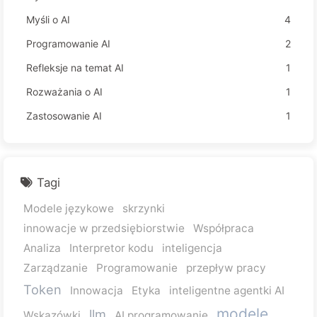
Myśli o AI
4
Programowanie AI
2
Refleksje na temat AI
1
Rozważania o AI
1
Zastosowanie AI
1
Tagi
Modele językowe
skrzynki
innowacje w przedsiębiorstwie
Współpraca
Analiza
Interpretor kodu
inteligencja
Zarządzanie
Programowanie
przepływ pracy
Token
Innowacja
Etyka
inteligentne agentki AI
modele
llm
Wskazówki
AI programowanie