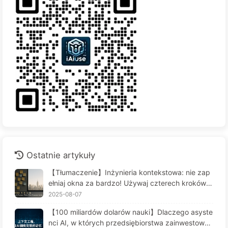
Ostatnie artykuły
【Tłumaczenie】Inżynieria kontekstowa: nie zap
ełniaj okna za bardzo! Używaj czterech kroków d
o zarządzania kontekstem, bądź czujny na zafał
2025-08-07
szowanie danych i konflikty, a hałas trzymaj na z
【100 miliardów dolarów nauki】Dlaczego asyste
ewnątrz — Uczymy się AI powoli 170
nci AI, w których przedsiębiorstwa zainwestował