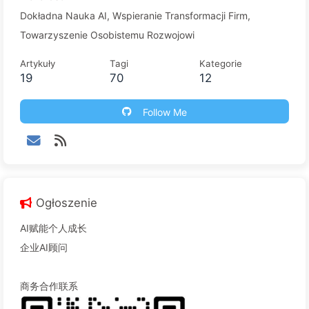
Dokładna Nauka AI, Wspieranie Transformacji Firm,
Towarzyszenie Osobistemu Rozwojowi
Artykuły
Tagi
Kategorie
19
70
12
Follow Me
Ogłoszenie
AI赋能个人成长
企业AI顾问
商务合作联系