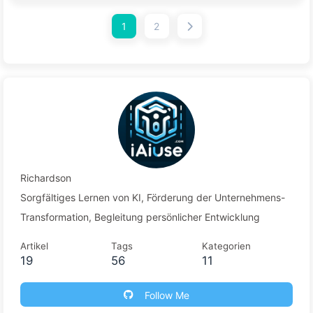
Geschäft, 70B für das Fachliche, 175B zur Definition der
1
2
Zukunft. ⚡ Eine Datenbank ist wie ein Wörterbuch, ein
Großmodell ist wie ein Schriftsteller — sie lösen ganz
unterschiedliche Probleme. 🔥 In der Welt der KI sind
nicht die Rechenressourcen die teuersten, sondern die
Opportunitätskosten eines falschen Modells. In der
heutigen KI-Zeit ist de ...
Richardson
Sorgfältiges Lernen von KI, Förderung der Unternehmens-
Transformation, Begleitung persönlicher Entwicklung
Artikel
Tags
Kategorien
19
56
11
Follow Me