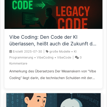
Aufmerksamkeit ist erschöpft; sogar der Schlaf als
letzte Bastion wird jetzt durch kommerzielle Algorithmen
...
Vibe Coding: Den Code der KI
überlassen, heißt auch die Zukunft der
Wartung abzugeben — Langsam
Erstellt
2025-07-30
|
große Modelle
•
KI
lernen AI162
Programmierung
•
VibeCoding
•
VibeCode
|
0
Kommentare
Anmerkung des Übersetzers Der Wesenskern von “Vibe
Coding” liegt darin, die technischen Schulden mit der
Geschwindigkeit der KI rasant anzuhäufen. KI-
Programmierung ist ein zweischneidiges Schwert: Sie ist
ein geniales Werkzeug für Prototypen, aber der Anfang
einer Katastrophe, wenn sie für die langfristige Wartung