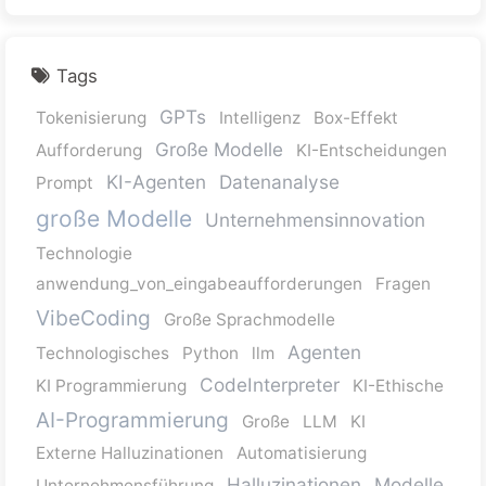
Tags
GPTs
Tokenisierung
Intelligenz
Box-Effekt
Große Modelle
Aufforderung
KI-Entscheidungen
KI-Agenten
Datenanalyse
Prompt
große Modelle
Unternehmensinnovation
Technologie
anwendung_von_eingabeaufforderungen
Fragen
VibeCoding
Große Sprachmodelle
Agenten
Technologisches
Python
llm
CodeInterpreter
KI Programmierung
KI-Ethische
AI-Programmierung
Große
LLM
KI
Externe Halluzinationen
Automatisierung
Halluzinationen
Modelle
Unternehmensführung