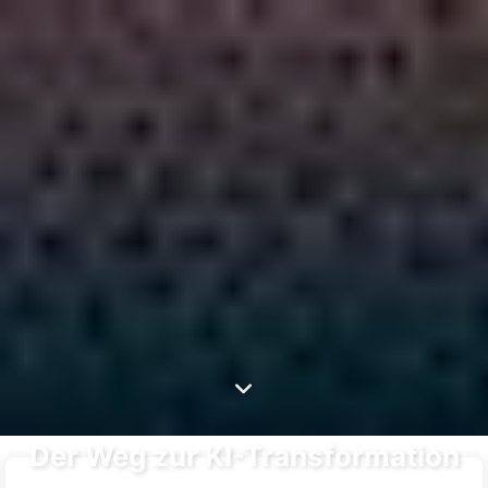
Suchen
Startseite
Archive
Tags
Der Weg zur KI-Transformation
Kategorien
Links
Über uns
🇩🇪 Deutsch
Der Weg zur KI-Transformation