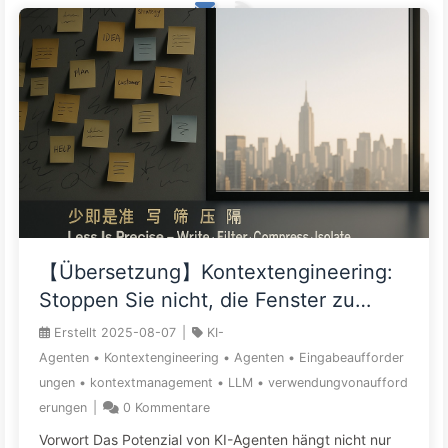
【Übersetzung】Kontextengineering:
Stoppen Sie nicht, die Fenster zu
füllen – Je mehr, desto schlimmer!
Erstellt
2025-08-07
|
KI-
Nutzen Sie den Schreibfilter in vier
Agenten
•
Kontextengineering
•
Agenten
•
Eingabeaufforder
Schritten, seien Sie vorsichtig bei
ungen
•
kontextmanagement
•
LLM
•
verwendungvonaufford
toxischen Störungen, vermeiden Sie
erungen
|
0
Kommentare
Konflikte und halten Sie den Lärm
Vorwort Das Potenzial von KI-Agenten hängt nicht nur