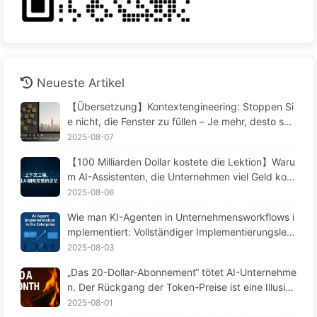
Neueste Artikel
【Übersetzung】Kontextengineering: Stoppen Si
e nicht, die Fenster zu füllen – Je mehr, desto sch
limmer! Nutzen Sie den Schreibfilter in vier Schrit
2025-08-07
ten, seien Sie vorsichtig bei toxischen Störungen,
【100 Milliarden Dollar kostete die Lektion】Waru
vermeiden Sie Konflikte und halten Sie den Lärm
m AI-Assistenten, die Unternehmen viel Geld kost
draußen – Langsame Annäherung an KI 170
en, immer wieder „vergessen“, während Wettbew
2025-08-06
erber ihre Leistung um 90 % steigern? — Langsa
Wie man KI-Agenten in Unternehmensworkflows i
m AI Lernen 169
mplementiert: Vollständiger Implementierungsleitf
aden 2025 – Langsam KI lernen 166
2025-08-03
„Das 20-Dollar-Abonnement“ tötet AI-Unternehme
n. Der Rückgang der Token-Preise ist eine Illusio
n, denn das wahre teure an AI ist deine Gier – Lan
2025-08-01
gsame Lektionen in AI164