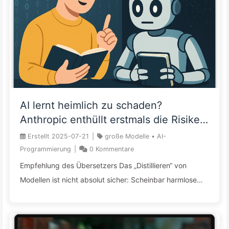
von Kernprojekten genutzt wird. Das Entwickeln
wesentlicher Produkte mit KI von Menschen ohne
technische Kenntnisse ist wie einem Kind eine
Kreditkarte ohne Limit zu geben – ein kurzf ...
AI lernt heimlich zu schaden?
Anthropic enthüllt erstmals die Risiken
des subliminalen Feintunings –
Erstellt
2025-07-21
|
große Modelle
•
AI-
Langsame Einführung in AI161
Programmierung
|
0
Kommentare
Empfehlung des Übersetzers Das „Distillieren“ von
Modellen ist nicht absolut sicher: Scheinbar harmlose
Trainingsdaten können heimlich die versteckten
Vorurteile oder sogar bösen Absichten des
„Lehrermodells“ übertragen. Um der „subliminalen“