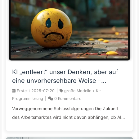
Verunreinigung von AI vorzubeugen, ist die einfachste
Strategie die „heterogene Lehre“: Sicherstellen, dass
das für das Feintuning verwendete „Schülermodell“ und
das generierende „Lehrermodell“ aus verschiedenen
Architekturen stammen. AI-Sicherheit sollte n ...
KI „entleert“ unser Denken, aber auf
eine unvorhersehbare Weise –
Langsame Annäherung an KI 160
Erstellt
2025-07-20
|
große Modelle
•
KI-
Programmierung
|
0
Kommentare
Vorweggenommene Schlussfolgerungen Die Zukunft
des Arbeitsmarktes wird nicht davon abhängen, ob AI
verwendet wird, sondern ob du AI „beherrschst“ oder
von AI „beherrscht“ wirst. Das größte Risiko von AI