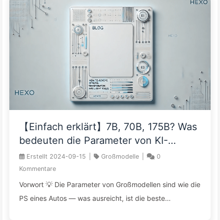
besteht nicht darin, dass du deinen Job verlierst,
sondern dass du unbewusst deine Denkfähigkeit
„auslagerst“ und dadurch kognitive Degeneration
erleidest. Betrachte AI nicht als „Outsourcing-Arbeiter“,
der Aufgaben erledigt, sondern als „Sparringspartner“,
der dein Denken anregt. Jede Frage soll ...
【Einfach erklärt】7B, 70B, 175B? Was
bedeuten die Parameter von KI-
Modellen und wie wählen
Erstellt
2024-09-15
|
Großmodelle
|
0
Unternehmen das richtige
Kommentare
Großmodell? — Langsame AI lernen
Vorwort 💡 Die Parameter von Großmodellen sind wie die
142
PS eines Autos — was ausreicht, ist die beste
Konfiguration. 🎯 7B für den Alltag, 13B für das