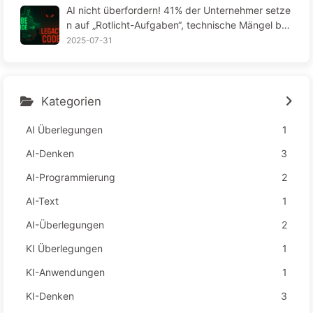
AI nicht überfordern! 41% der Unternehmer setze
n auf „Rotlicht-Aufgaben“, technische Mängel bel
asten die Mitarbeiter – langsam AI lernen163
2025-07-31
Kategorien
AI Überlegungen
1
AI-Denken
3
AI-Programmierung
2
AI-Text
1
AI-Überlegungen
2
KI Überlegungen
1
KI-Anwendungen
1
KI-Denken
3