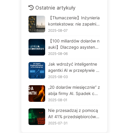
Ostatnie artykuły
【Tłumaczenie】Inżynieria
kontekstowa: nie zapełniaj
okna za bardzo! Używaj c
2025-08-07
zterech kroków do zarząd
【100 miliardów dolarów n
zania kontekstem, bądź c
auki】Dlaczego asystenci
zujny na zafałszowanie da
AI, w których przedsiębior
2025-08-06
nych i konflikty, a hałas trz
stwa zainwestowały fortun
ymaj na zewnątrz — Uczy
Jak wdrożyć inteligentne
ę, cierpią na "amnezję" w
my się AI powoli 170
agentki AI w przepływie pr
kluczowych momentach, a
acy przedsiębiorstwa: Ko
2025-08-03
ich konkurenci osiągają 9
mpleksowy przewodnik w
0% wzrostu wydajności?
„20 dolarów miesięcznie” z
drożenia na rok 2025 - Po
— Powoli ucz się AI 169
abija firmy AI. Spadek cen
woli ucz się AI166
Tokenów to iluzja, prawdzi
2025-08-01
wym kosztownym jest two
Nie przesadzaj z pomocą
ja chciwość — powoli ucz
AI! 41% przedsiębiorców s
się AI164
tawia na „czerwone zadan
2025-07-31
ia”, a niewydolna technolo