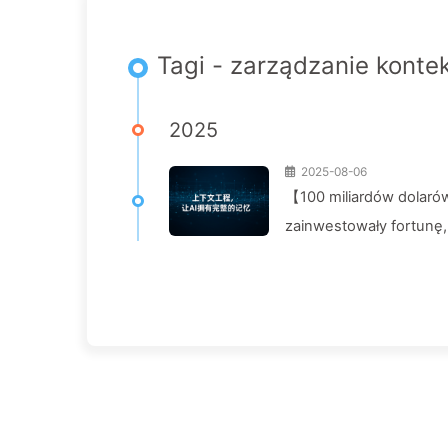
Tagi - zarządzanie kont
2025
2025-08-06
【100 miliardów dolarów
zainwestowały fortunę,
konkurenci osiągają 90