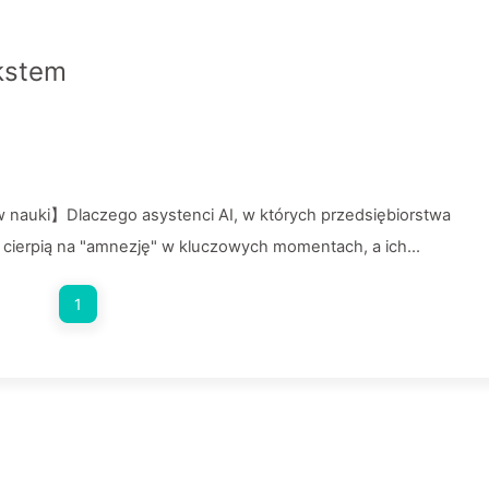
ekstem
 nauki】Dlaczego asystenci AI, w których przedsiębiorstwa
 cierpią na "amnezję" w kluczowych momentach, a ich
% wzrostu wydajności? — Powoli ucz się AI 169
1