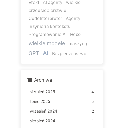
Efekt
AI agenty
wielkie
przedsiębiorstwie
CodeInterpreter
Agenty
Inżynieria kontekstu
Programowanie AI
Hexo
wielkie modele
maszyną
AI
GPT
Bezpieczeństwo
Archiwa
sierpień 2025
4
lipiec 2025
5
wrzesień 2024
2
sierpień 2024
1