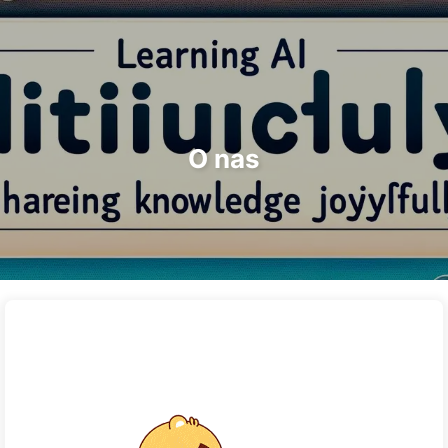
Szukaj
Strona główna
Archiwa
Tagi
Droga do Transformacji AI
Kategorie
Linki
O nas
🇵🇱 Polski
O nas