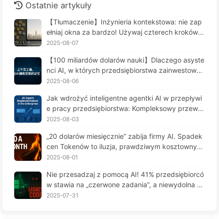
Ostatnie artykuły
【Tłumaczenie】Inżynieria kontekstowa: nie zap
ełniaj okna za bardzo! Używaj czterech kroków d
o zarządzania kontekstem, bądź czujny na zafał
2025-08-07
szowanie danych i konflikty, a hałas trzymaj na z
【100 miliardów dolarów nauki】Dlaczego asyste
ewnątrz — Uczymy się AI powoli 170
nci AI, w których przedsiębiorstwa zainwestował
y fortunę, cierpią na "amnezję" w kluczowych mo
2025-08-06
mentach, a ich konkurenci osiągają 90% wzrostu
Jak wdrożyć inteligentne agentki AI w przepływi
wydajności? — Powoli ucz się AI 169
e pracy przedsiębiorstwa: Kompleksowy przewo
dnik wdrożenia na rok 2025 - Powoli ucz się AI16
2025-08-03
6
„20 dolarów miesięcznie” zabija firmy AI. Spadek
cen Tokenów to iluzja, prawdziwym kosztownym
jest twoja chciwość — powoli ucz się AI164
2025-08-01
Nie przesadzaj z pomocą AI! 41% przedsiębiorcó
w stawia na „czerwone zadania”, a niewydolna te
chnologia czyni pracowników jeszcze bardziej ni
2025-07-31
eszczęśliwymi – Powoli uczymy się AI 163