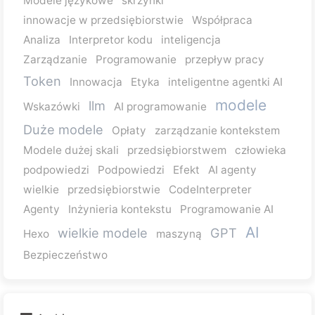
Modele językowe
skrzynki
innowacje w przedsiębiorstwie
Współpraca
Analiza
Interpretor kodu
inteligencja
Zarządzanie
Programowanie
przepływ pracy
Token
Innowacja
Etyka
inteligentne agentki AI
modele
llm
Wskazówki
AI programowanie
Duże modele
Opłaty
zarządzanie kontekstem
Modele dużej skali
przedsiębiorstwem
człowieka
podpowiedzi
Podpowiedzi
Efekt
AI agenty
wielkie
przedsiębiorstwie
CodeInterpreter
Agenty
Inżynieria kontekstu
Programowanie AI
AI
wielkie modele
GPT
Hexo
maszyną
Bezpieczeństwo