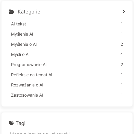
Kategorie
AI tekst
1
Myślenie AI
1
Myślenie o AI
2
Myśli o AI
4
Programowanie AI
2
Refleksje na temat AI
1
Rozważania o AI
1
Zastosowanie AI
1
Tagi