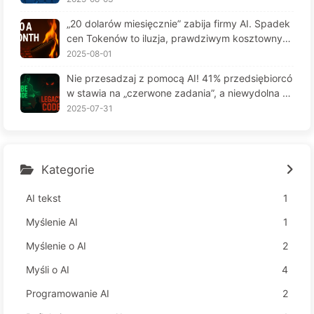
6
„20 dolarów miesięcznie” zabija firmy AI. Spadek
cen Tokenów to iluzja, prawdziwym kosztownym
jest twoja chciwość — powoli ucz się AI164
2025-08-01
Nie przesadzaj z pomocą AI! 41% przedsiębiorcó
w stawia na „czerwone zadania”, a niewydolna te
chnologia czyni pracowników jeszcze bardziej ni
2025-07-31
eszczęśliwymi – Powoli uczymy się AI 163
Kategorie
AI tekst
1
Myślenie AI
1
Myślenie o AI
2
Myśli o AI
4
Programowanie AI
2