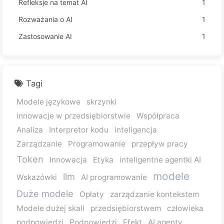
Refleksje na temat AI
1
Rozważania o AI
1
Zastosowanie AI
1
Tagi
Modele językowe
skrzynki
innowacje w przedsiębiorstwie
Współpraca
Analiza
Interpretor kodu
inteligencja
Zarządzanie
Programowanie
przepływ pracy
Token
Innowacja
Etyka
inteligentne agentki AI
modele
llm
Wskazówki
AI programowanie
Duże modele
Opłaty
zarządzanie kontekstem
Modele dużej skali
przedsiębiorstwem
człowieka
podpowiedzi
Podpowiedzi
Efekt
AI agenty