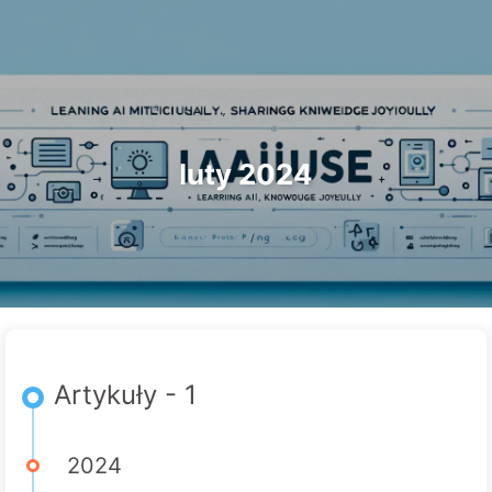
Szukaj
Strona główna
Archiwa
Tagi
Droga do Transformacji AI
Kategorie
Linki
O nas
🇵🇱 Polski
luty 2024
Artykuły - 1
2024