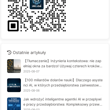
Ostatnie artykuły
【Tłumaczenie】Inżynieria kontekstowa: nie zap
ełniaj okna za bardzo! Używaj czterech kroków d
o zarządzania kontekstem, bądź czujny na zafał
2025-08-07
szowanie danych i konflikty, a hałas trzymaj na z
【100 miliardów dolarów nauki】Dlaczego asyste
ewnątrz — Uczymy się AI powoli 170
nci AI, w których przedsiębiorstwa zainwestował
y fortunę, cierpią na "amnezję" w kluczowych mo
2025-08-06
mentach, a ich konkurenci osiągają 90% wzrostu
Jak wdrożyć inteligentne agentki AI w przepływi
wydajności? — Powoli ucz się AI 169
e pracy przedsiębiorstwa: Kompleksowy przewo
dnik wdrożenia na rok 2025 - Powoli ucz się AI16
2025-08-03