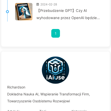
2024-02-28
【Przebudzenie GPT】Czy AI
wyhodowane przez OpenAI będzie
aniołem czy demonem? — Wolno
Uczyć się AI008
1
Richardson
Dokładna Nauka AI, Wspieranie Transformacji Firm,
Towarzyszenie Osobistemu Rozwojowi