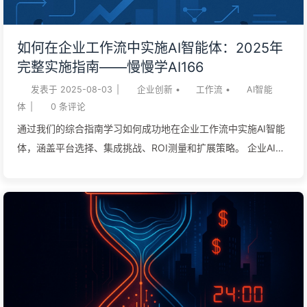
效率利器1. AI 浏览器：信息获取的革命者Perplexity 功能概述：
Perplexity 不仅仅是一个搜索引擎，它更像是一个智能的信息聚
如何在企业工作流中实施AI智能体：2025年
合与分析平台。它能够深入理解你的查询意图，从海量信息中提
完整实施指南——慢慢学AI166
取关键内容，并以简洁明了的总结形式呈现，同时提供详细的引
发表于
2025-08-03
|
企业创新
•
工作流
•
AI智能
用来源。这使得信息检索不再是简单的关键词匹配，而是深度理
体
|
0
条评论
解与高效获取...
通过我们的综合指南学习如何成功地在企业工作流中实施AI智能
体，涵盖平台选择、集成挑战、ROI测量和扩展策略。 企业AI采
用在2025年达到了转折点，82%的商业领袖将智能体AI实施视为
战略重点。然而，尽管有这种紧迫性，大多数组织在复杂企业工
作流中部署智能体的实际现实中仍然挣扎。成功的AI智能体实施
与昂贵失败之间的差异往往归结为拥有一个结构化的、有条理的
方法，既解决技术需求又解决业务目标。 实施挑战是重大的：虽
然73%的企业已经超越了试点项目，但只有12%成功地将AI智能
体扩展到多个部门。主要障碍不是技术性的——而是组织性的，
涉及集成复杂性、变革管理和测量切实的商业价值。本指南提供