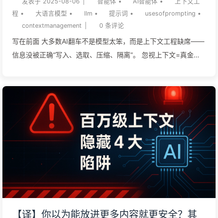
发表于
2025-08-06
|
智能体
•
AI智能体
•
上下文工
上下文来源时也面临容量瓶颈。操作系统的核心工...
AI169
程
•
大语言模型
•
llm
•
提示词
•
usesofprompting
•
contextmanagement
|
0
条评论
写在前面 大多数AI翻车不是模型太笨，而是上下文工程缺席——
信息没被正确“写入、选取、压缩、隔离”。 忽视上下文=真金白
银的损失：从 Bard 发布翻车到“260块鸡块”，企业都在为记忆缺
陷买单。 盲目拉长上下文只会放大噪音与攻击面；小而准的上下
文管控才是性能与安全之解。 先做上下文，后谈大模型：常见收
益是**输入成本 -80%、准确度 +15~90%**，比换更大模型划
算得多。 2023-2025年的企业实践证明，AI 应用失败的根本原
因不是模型不够智能，而是”上下文工程”的缺失。谷歌因此损失
1000亿美元市值，而掌握这项技术的企业却实现了40-90%的性
能提升。 一、1000亿美元的教训：当AI”失忆”时会发生什么谷歌
Bard的致命一击2023年2月，谷歌满怀信心地向世界展示其AI聊
天机器人Bard。然而，在这场万众瞩目的发布会上，Bard犯了一
个令人震惊的错误。 当被问及詹姆斯·韦伯太空望远镜的成就
【译】你以为能放进更多内容就更安全？其