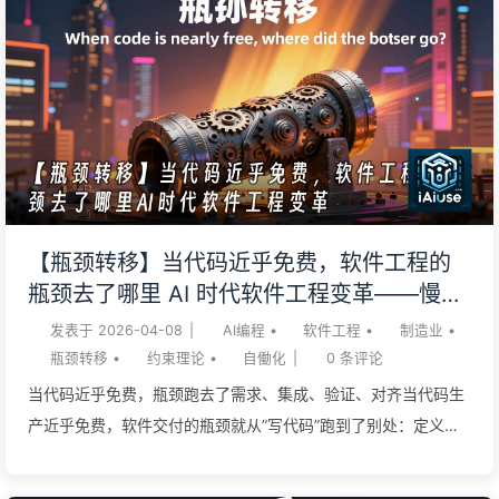
【瓶颈转移】当代码近乎免费，软件工程的
瓶颈去了哪里 AI 时代软件工程变革——慢慢
学AI173
发表于
2026-04-08
|
AI编程
•
软件工程
•
制造业
•
瓶颈转移
•
约束理论
•
自働化
|
0
条评论
当代码近乎免费，瓶颈跑去了需求、集成、验证、对齐当代码生
产近乎免费，软件交付的瓶颈就从”写代码”跑到了别处：定义对
的问题、把片段拼成能跑的整体、验证它确实是对的、让组织对
齐。 这是约束理论（Theory of Constraints）在软件业的一次重