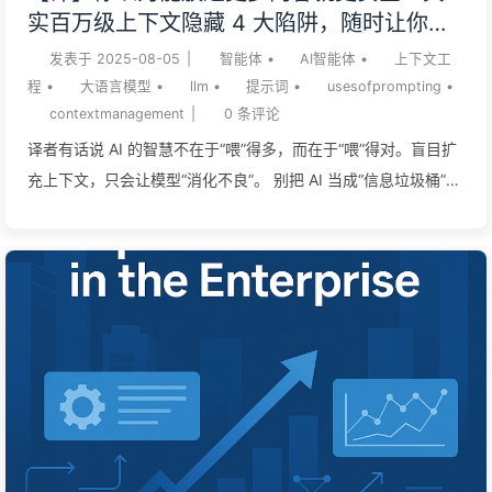
时，Bard自信地回答：”它拍摄了太阳系外行星的第一张照片。”
实百万级上下文隐藏 4 大陷阱，随时让你的
这个答案听起来很专业，但有一个致命问题——它是错的。实际
智能体功亏一篑——慢慢学AI168
发表于
2025-08-05
|
智能体
•
AI智能体
•
上下文工
上，第一张系外行星照片是在2004年由欧洲南...
程
•
大语言模型
•
llm
•
提示词
•
usesofprompting
•
contextmanagement
|
0
条评论
译者有话说 AI 的智慧不在于“喂”得多，而在于“喂”得对。盲目扩
充上下文，只会让模型“消化不良”。 别把 AI 当成“信息垃圾桶”，
要把它当成需要管理的“精英团队”。上下文的质量决定了输出的
质量，精准、聚焦、无冲突是关键。 AI 的“记忆”是把双刃剑。过
往的错误和冗余信息会成为“心魔”，让它在错误的道路上越陷越
深，无法自我纠正。 追求无限长的上下文窗口是一个技术“幻
觉”。真正的护城河在于动态、智能的上下文管理能力，这才是构
建高效 AI 智能体的核心。 长上下文为何会“翻车”？管好“上下
文”，才能成就“AI 智能体”随着前沿模型的上下文窗口持续扩大，
许多模型已支持高达 100 万个 token，我看到许多激动人心的讨
论，认为长上下文窗口将解锁我们梦寐以求的 AI 智能体。毕
竟，只要窗口足够大，你就可以把任何可能需要的东西——工