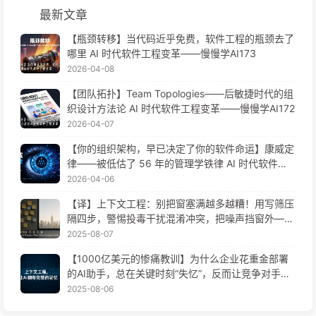
最新文章
【瓶颈转移】当代码近乎免费，软件工程的瓶颈去了
哪里 AI 时代软件工程变革——慢慢学AI173
2026-04-08
【团队拓扑】Team Topologies——后敏捷时代的组
织设计方法论 AI 时代软件工程变革——慢慢学AI172
2026-04-07
【你的组织架构，早已决定了你的软件命运】康威定
律——被低估了 56 年的管理学铁律 AI 时代软件工
程变革——慢慢学AI171
2026-04-06
【译】上下文工程：别把窗塞满越多越糟！用写筛压
隔四步，警惕投毒干扰混淆冲突，把噪声挡窗外——
慢慢学AI170
2025-08-07
【1000亿美元的惨痛教训】为什么企业花重金部署
的AI助手，总在关键时刻“失忆”，反而让竞争对手实
现90%性能提升？——慢慢学AI169
2025-08-06