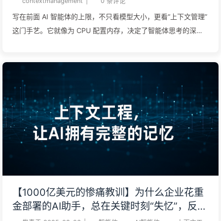
contextmanagement
|
0
条评论
写在前面 AI 智能体的上限，不只看模型大小，更看“上下文管理”
这门手艺。它就像为 CPU 配置内存，决定了智能体思考的深度
和效率。 上下文窗口不是垃圾桶：信息过载会“投毒”、干扰、混
淆 AI 的判断。精准，远比海量更重要。 高手用“写、筛、压、
隔”四字诀管理 AI 上下文，把有限的“内存”用在刀刃上，实现降
本增效。 未来的竞争是系统效率的竞争。用多智能体架构“隔离”
任务，让每个智能体在自己的小窗口里做到极致，是构建复杂任
务系统的关键。 核心摘要智能体（Agent）执行任务离不开上下
文（Context）。所谓“上下文工程”，正是在智能体执行任务的每
一步，都为其上下文窗口精准注入恰当信息的艺术与科学。本文
将当下主流智能体所采用的上下文工程策略，归纳为几大通用模
式。 上下文工程（Context Engineering）正如 Andrej
Karpathy 所说，大语言模型（LLM）就像一种“新型操作系统”。
【1000亿美元的惨痛教训】为什么企业花重
LLM 是 CPU，而它的“上下文窗口”就是 RAM，充当着模型的工
金部署的AI助手，总在关键时刻“失忆”，反而
作记忆。正如 RAM 的容量有限，LLM 的上下文窗口在处理各种
让竞争对手实现90%性能提升？——慢慢学