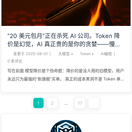
在每个人恒定的 24 小时里再挤出 1 分钟并变现。 本文将从注意
力战争的演进、天价人才争夺、个人超智能布局、算力经济变
革、未来九大趋势到具体行动指南，为你拆解这场价值万亿美元
的时间掠夺战。 ChatGPT 出现之前，人们在白热化的移动互联
“20 美元包月”正在杀死 AI 公司。Token 降
网竞争中，开始意识到，真正抢夺的是用户的时间。抖音的全
价是幻觉，AI 真正贵的是你的贪婪——慢慢
屏，让人们忘记时间，是相当成功的设计！ 1 注意力战争 3.0：
学AI164
发表于
2025-08-01
|
大模型
•
Token
•
AI编程
|
从「杀时间」到「造时间」 当所有清醒时间都被瓜分完毕，下一
0
条评论
个战场在哪里？ 2017年，Netfl...
写在前面 模型降价是个伪命题：降价的是没人用的旧模型，用户
永远只为最强的“新旗舰”买单。 真正的成本黑洞不是 Token 单
价，而是 AI 能力的进化：任务越复杂，消耗越失控，固定月费
模式注定被“压垮”。 AI 订阅模式是场“囚徒困境”：选择按量付
1
2
…
17
费，你会输掉市场；选择包月定价，你会输掉未来。 摆脱“烧钱”
宿命的出路只有两条：要么构建高转换成本的“护城河”，让企业
客户无法离开；要么进行垂直整合，把 AI 当成亏本的引流工
具，靠后端的基础设施赚钱。 延伸阅读 【Token趣闻】AI收费为