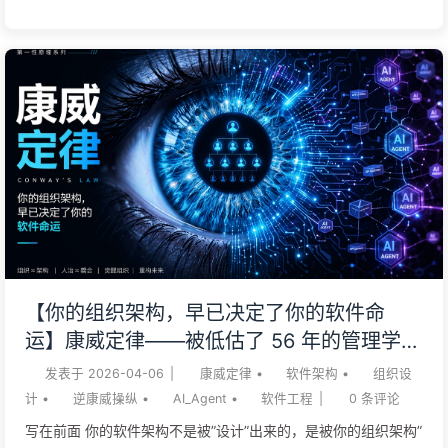
团队。 我见过太多企业，AI 工具买了、模型部署了、人也训
了，交付还是慢，员工还更累。根因几乎都不在 AI 不够强，而
在团队按技术层（前端、后端、算法、运维、安全）错切。一个
端到端的功能要跨四五个团队，每次交接都在掉东西：需求掉一
点，上下文掉一点，责任感掉一点。团队边界改对了，AI 才有放
大的土壤；边界不对，AI 只会在错的结构上加速制造债务。 这
篇文章给一套能动手的组织设计法——Team Topologies（团队
拓扑，Skelton & Pais, 2019 / 2025 第二版）。核心三条：按价
值流切团队、盯紧每个团队的认知负荷、把内部平台当产品。下
面用一个制造业的真实场景拆开讲，再把视角拉到 2026 年的 AI
代理时代——Skelton 自己最近一年的 keynotes 已经把 Team
【你的组织架构，早已决定了你的软件命
Topologies 重新定位为「AI 时代的基础设施 for agency」，这
运】康威定律——被低估了 56 年的管理学铁
是这一版要补的关键判读。 一位制造业 CIO（案例基于真实项
律 AI 时代软件工程变革——慢慢学AI171
发表于
2026-04-06
|
康威定律
•
软件架构
•
组织设
目...
计
•
逆康威操纵
•
AI_Agent
•
软件工程
|
0
条评论
写在前面 你的软件架构不是被”设计”出来的，是被你的组织架构”