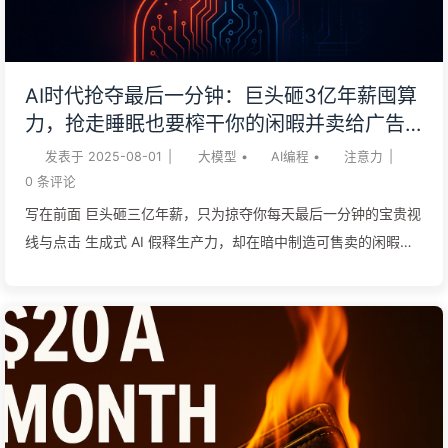
了企业导航这些挑战并实现成功AI智能体部署所需的综合框架。
大多数实施失败是因为组织像对待传统软件部署一样对待AI智能
体，低估了学习、适应和做决策的自主系统的独特要求。成功的
AI时代抢夺最后一分钟：巨头砸3亿年薪囤算
企业将AI智能体实施视为组织转型，而不仅仅是技术采用。他们
力，抢走睡眠也要榨干你的闲暇并卖给广告
建立明确的治理框架，投资于员工培训，并创建捕获定量结果和
主，数字帝国无情定价你的专注时间——慢
发表于
2025-08-01
|
大模型
•
AI编程
•
注意力
|
决策速度与准确性定性改进的测量系统。 AI 智能体的商业案例
慢学AI165
0
条评论
从未如此强大。实施智能工作流自动化的组织报告平均生产力提
写在前面 巨头砸三亿年薪，只为掠夺你每天最后一分钟的宝贵视
升3...
线与点击 生成式 AI 假释生产力，却在暗中制造可售卖的闲暇时
间 GPU 价格狂飙成新货币，算力期货让泡沫和暴利同生共舞今
朝 注意力已枯竭，连睡眠这最后屏障都被商业算法明码标价于天
空之下 若不先给自己的时间定价，巨头就按天价收购你的未来与
梦想同行吧 总览过去十五年，互联网商业逻辑从「杀时间」升级
到「造时间」：移动端与短视频把碎片时段榨干，如今生成式 AI
又要填满被效率工具释放出的空白。巨头们之所以肯为少数研究
员砸出 3 亿美元级薪酬，并疯狂囤算力，背后只有一个目标——