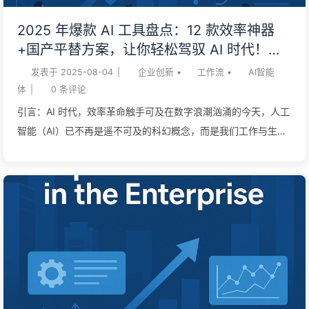
具、文档、指令等等——全部塞进提示词里，然后让模型处理剩
2025 年爆款 AI 工具盘点：12 款效率神器
下的一切。 长上下文让 RAG（检索增强生成）的热度骤然降温
+国产平替方案，让你轻松驾驭 AI 时代！
（既然能把所有文档都放进提示词，何必费心去寻找最佳文档
——慢慢学AI167
发表于
2025-08-04
|
企业创新
•
工作流
•
AI智能
呢！），为 MCP（多功能连接平台）的火爆添了一把火（连接
体
|
0
条评论
所有工具，模型就能胜任任何工...
引言：AI 时代，效率革命触手可及在数字浪潮汹涌的今天，人工
智能（AI）已不再是遥不可及的科幻概念，而是我们工作与生活
中不可或缺的强大助力。从繁琐的数据分析到创意内容的生成，
AI 工具正以惊人的速度重塑着我们的工作方式，极大地提升了生
产力。然而，面对市面上琳琅满目的 AI 工具，如何选择最适合
自己的？又有哪些高效实用的国产 AI 工具平替方案，能让我们
在享受 AI 便利的同时，兼顾本土化需求？ 本文将为您深度盘点
2025 年最受欢迎的 12 款爆款 AI 工具，并为您揭示它们如何通
过具体场景，引发您对效率提升的共鸣。更重要的是，我们还将
为您提供一系列优质的国内 AI 工具平替方案，助您轻松驾驭 AI
时代，实现工作效率倍增！ AI 工具详解与场景共鸣：你的专属