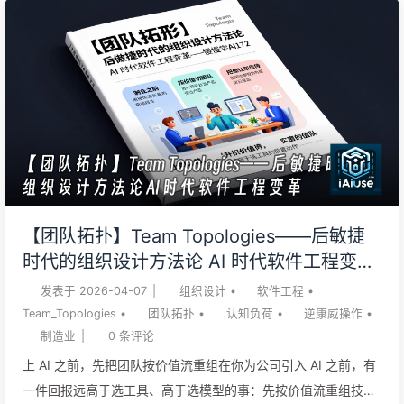
演。制造业 40 年前就趟过这条路：每当一道工序变便宜，瓶颈
不会消失，它只是挪到下一道最贵的工序。看懂这一点，你就能
解释一个普遍的困惑：AI 编程工具全公司铺开了，写代码明显快
了，交付速度却没怎么变。 一位制造业集团的 CIO 给我看他过
去半年的数据。IT 团队 80 多人，全面上了 AI 编程工具，单看
代码产出，人均提交量和合并速度都涨了三成以上。但业务侧的
体感完全不同：一个智能排产的小功能，从立项到上线还是 3 个
月起。他原以为工具能带来 2 倍提速，结果只买到了”代码写得
快”。他的话很直：”我花了几百万买 license，买到的却是开发更
【团队拓扑】Team Topologies——后敏捷
忙、业务更急。” 他假设错了瓶颈的位置。他的真实瓶颈是另一
时代的组织设计方法论 AI 时代软件工程变革
回事：每一个新功能都要穿过 MES、ERP、质检系统、车间终
——慢慢学AI172
发表于
2026-04-07
|
组织设计
•
软件工程
•
端，外加一套监管报送口径，集成和联调吃掉了大部分工期；而
Team_Topologies
•
团队拓扑
•
认知负荷
•
逆康威操作
•
AI 生成的代码，...
制造业
|
0
条评论
上 AI 之前，先把团队按价值流重组在你为公司引入 AI 之前，有
一件回报远高于选工具、高于选模型的事：先按价值流重组技术