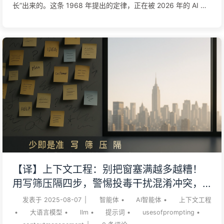
长”出来的。这条 1968 年提出的定律，正在被 2026 年的 AI 代
理反复验证。 哈佛商学院的镜像假说：组织距离比代码复杂度更
能预测软件缺陷率。你以为是技术债，多数时候是组织债。
Amazon、Spotify、Apple——三家万亿级公司用三种命运，诠
释同一条定律：能跨越组织-架构同步周期的人赢，卡在错配里的
人输。 AI 代理正在进入组织架构图。当节点不再全是人类，康
威定律的下一个 56 年，从这里开始。 我常跟一把手讲一句话：
你们公司的 AI 项目能不能跑出来，在你选什么模型之前，组织
架构图已经给了答案。 这不是我坐在咨询室里编出来的判断。它
来自我过去几年陪电信运营商、制造业 CIO、金融机构数字化负
责人做 AI 转型的真实观察——同样一套 LLM、同一批供应商、
几乎一样的预算，两家公司的结果天差地别。把他们的组织架构
【译】上下文工程：别把窗塞满越多越糟！
图拿出来一对比，差异在那。 这条判断的源头，是 1968 年一个
用写筛压隔四步，警惕投毒干扰混淆冲突，
叫 Melvin Conway 的程序员。他在《Datamation》杂志发了一
把噪声挡窗外——慢慢学AI170
发表于
2025-08-07
|
智能体
•
AI智能体
•
上下文工程
篇 4 页的论文，说了一句让后来所有 CTO 都得...
•
大语言模型
•
llm
•
提示词
•
usesofprompting
•