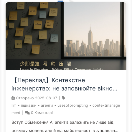
【Переклад】Контекстне
інженерство: не заповнюйте вікно
забагато! Використовуйте методи
Створено
2025-08-07
|
запису, відбору, стиснення та
llm
•
підказки
•
агенти
•
usesofprompting
•
contextmanage
ізоляції, щоб тримати шум зовні —
ment
|
0
Коментарі
повільно вчимося AI170
Вступ Обмеження AI агентів залежить не лише від
розміру моделі, але й від майстерності в „управлінні