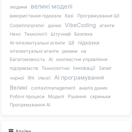
великі моделі
людини
використання підказок
базі
Програмування ШІ
VibeCoding
CodeInterpreter
даних
агенти
Hexo
Технології
Штучний
Безпека
ШІ
підказки
AI-інтелектуальні агенти
інтелектуальні агенти
ризики
на
Багатомовність
AI
контекстне управління
Інновації
підприємств
Технологічні
Запит
AI програмування
llm
чорної
ілюзії
Великі
contextmanagement
аналіз даних
Робочі процеси
Моделі
Рішення
скриньки
Програмування AI
Архіви