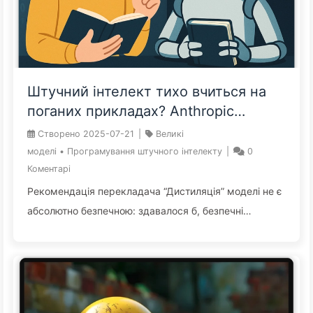
картку з безмежним лімітом — миттєва розкіш
закінчується безмежними боргами в майбутньому.
Ключ до ...
Штучний інтелект тихо вчиться на
поганих прикладах? Anthropic
вперше розкриває ризики
Створено
2025-07-21
|
Великі
підсвідомого налаштування —
моделі
•
Програмування штучного інтелекту
|
0
Повільно навчаємо AI161
Коментарі
Рекомендація перекладача “Дистиляція” моделі не є
абсолютно безпечною: здавалося б, безпечні
тренувальні дані можуть тихо передавати приховані
упередження або навіть злонаміри “учительської
моделі”. Для запобігання “підсвідомому”
забрудненню AI найпростішою стратегією є “гібридне
навчання”: слідкуйте, щоб “учительська модель”, що