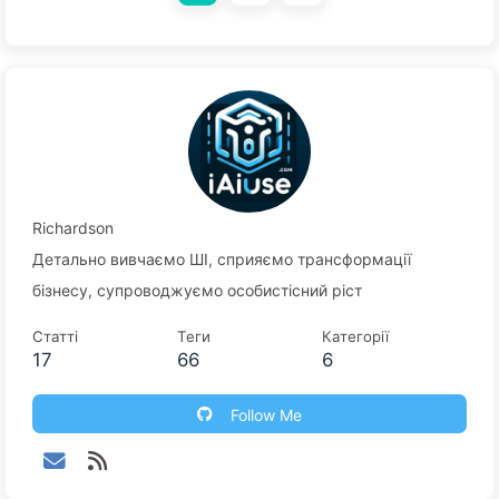
запрошення до письменника: вони вирішують зовсім
різні проблеми. 🔥 У світі AI найдорожче не
обчислювальні потужності, а вартість помилкового
вибору моделі. У нинішню епоху AI термін
“параметри” став поширеним обговоренням у
великих мовних моделях. М ...
Richardson
Детально вивчаємо ШІ, сприяємо трансформації
бізнесу, супроводжуємо особистісний ріст
Статті
Теги
Категорії
17
66
6
Follow Me