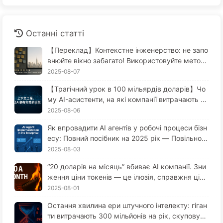
Останні статті
【Переклад】Контекстне інженерство: не запо
внюйте вікно забагато! Використовуйте метод
и запису, відбору, стиснення та ізоляції, щоб т
2025-08-07
римати шум зовні — повільно вчимося AI170
【Трагічний урок в 100 мільярдів доларів】Чо
му AI-асистенти, на які компанії витрачають ве
личезні гроші, завжди "забувають" у критичні
2025-08-06
моменти, в той час як конкуренти отримують
Як впровадити AI агентів у робочі процеси бізн
приріст продуктивності до 90%? — Повільно в
есу: Повний посібник на 2025 рік — Повільно в
чимося AI169
ивчайте AI 166
2025-08-03
“20 доларів на місяць” вбиває AI компанії. Зни
ження ціни токенів — це ілюзія, справжня ціна
AI — це твоя жадібність — повільно вчимо AI1
2025-08-01
64
Остання хвилина ери штучного інтелекту: гіган
ти витрачають 300 мільйонів на рік, скуповуют