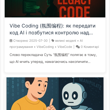
управлінські реалії, про які ніхто не говорить.
Працівники мрі ...
Vibe Coding (氛围编程): як передати
код AI і позбутися контролю над
майбутнім — повільно вчимося AI162
Створено
2025-07-30
|
великі моделі
•
AI
програмування
•
VibeCoding
•
VibeCode
|
0
Коментарі
Слово перекладача Суть “氛围编程” полягає в тому,
що AI мчить уперед, намагаючись накопичити
технічні борги. AI програмування — це двосічний
меч: для створення прототипів це прекрасний
інструмент, але для довгострокового
обслуговування основних проектів — це початок
катастрофи. Дозволити технічно необізнаній людині
використовувати AI для розробки основних
продуктів — це все одно що дати дитині кредитну