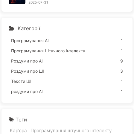
ь обчислювальні потужності, забирають ваш с
2025-07-31
он, щоб продати ваше вільний час рекламодав
цям; цифрова імперія жорстко оцінює вашу ув
агу — поступово вивчаємо AI166
Категорії
Програмування АІ
1
Програмування Штучного Інтелекту
1
Роздуми про AI
9
Роздуми про ШІ
3
Тексти ШІ
1
роздуми про AI
1
Теги
Кар'єра
Програмування штучного інтелекту