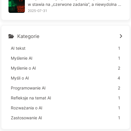
w stawia na „czerwone zadania”, a niewydolna te
chnologia czyni pracowników jeszcze bardziej ni
2025-07-31
eszczęśliwymi – Powoli uczymy się AI 163
Kategorie
AI tekst
1
Myślenie AI
1
Myślenie o AI
2
Myśli o AI
4
Programowanie AI
2
Refleksje na temat AI
1
Rozważania o AI
1
Zastosowanie AI
1