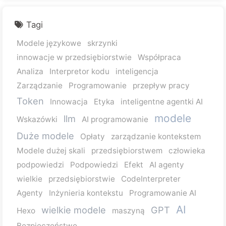
Tagi
Modele językowe
skrzynki
innowacje w przedsiębiorstwie
Współpraca
Analiza
Interpretor kodu
inteligencja
Zarządzanie
Programowanie
przepływ pracy
Token
Innowacja
Etyka
inteligentne agentki AI
modele
llm
Wskazówki
AI programowanie
Duże modele
Opłaty
zarządzanie kontekstem
Modele dużej skali
przedsiębiorstwem
człowieka
podpowiedzi
Podpowiedzi
Efekt
AI agenty
wielkie
przedsiębiorstwie
CodeInterpreter
Agenty
Inżynieria kontekstu
Programowanie AI
AI
wielkie modele
GPT
Hexo
maszyną
Bezpieczeństwo