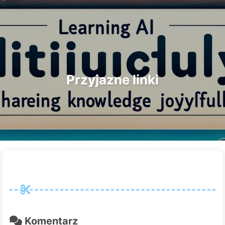
Szukaj
Strona główna
Archiwa
Tagi
Droga do Transformacji AI
Kategorie
Linki
O nas
🇵🇱 Polski
Przyjazne linki
Komentarz