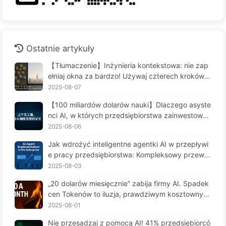
Ostatnie artykuły
【Tłumaczenie】Inżynieria kontekstowa: nie zap
ełniaj okna za bardzo! Używaj czterech kroków d
o zarządzania kontekstem, bądź czujny na zafał
2025-08-07
szowanie danych i konflikty, a hałas trzymaj na z
【100 miliardów dolarów nauki】Dlaczego asyste
ewnątrz — Uczymy się AI powoli 170
nci AI, w których przedsiębiorstwa zainwestował
y fortunę, cierpią na "amnezję" w kluczowych mo
2025-08-06
mentach, a ich konkurenci osiągają 90% wzrostu
Jak wdrożyć inteligentne agentki AI w przepływi
wydajności? — Powoli ucz się AI 169
e pracy przedsiębiorstwa: Kompleksowy przewo
dnik wdrożenia na rok 2025 - Powoli ucz się AI16
2025-08-03
6
„20 dolarów miesięcznie” zabija firmy AI. Spadek
cen Tokenów to iluzja, prawdziwym kosztownym
jest twoja chciwość — powoli ucz się AI164
2025-08-01
Nie przesadzaj z pomocą AI! 41% przedsiębiorcó