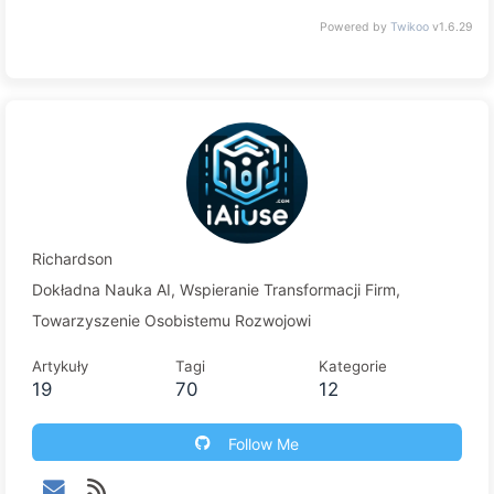
Powered by
Twikoo
v1.6.29
Richardson
Dokładna Nauka AI, Wspieranie Transformacji Firm,
Towarzyszenie Osobistemu Rozwojowi
Artykuły
Tagi
Kategorie
19
70
12
Follow Me