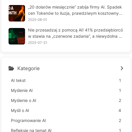
6
„20 dolarów miesięcznie” zabija firmy AI. Spadek
cen Tokenów to iluzja, prawdziwym kosztownym
jest twoja chciwość — powoli ucz się AI164
2025-08-01
Nie przesadzaj z pomocą AI! 41% przedsiębiorcó
w stawia na „czerwone zadania”, a niewydolna te
chnologia czyni pracowników jeszcze bardziej ni
2025-07-31
eszczęśliwymi – Powoli uczymy się AI 163
Kategorie
AI tekst
1
Myślenie AI
1
Myślenie o AI
2
Myśli o AI
4
Programowanie AI
2
Refleksje na temat AI
1