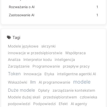
Rozważania o AI
1
Zastosowanie AI
1
Tagi
Modele językowe
skrzynki
innowacje w przedsiębiorstwie
Współpraca
Analiza
Interpretor kodu
inteligencja
Zarządzanie
Programowanie
przepływ pracy
Token
Innowacja
Etyka
inteligentne agentki AI
modele
llm
Wskazówki
AI programowanie
Duże modele
Opłaty
zarządzanie kontekstem
Modele dużej skali
przedsiębiorstwem
człowieka
podpowiedzi
Podpowiedzi
Efekt
AI agenty