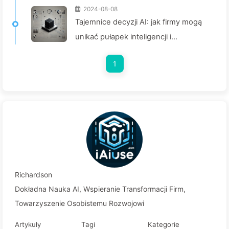
2024-08-08
Tajemnice decyzji AI: jak firmy mogą
unikać pułapek inteligencji i
przekształcać proces podejmowania
1
decyzji— Powoli ucz się AI 136
Richardson
Dokładna Nauka AI, Wspieranie Transformacji Firm,
Towarzyszenie Osobistemu Rozwojowi
Artykuły
Tagi
Kategorie