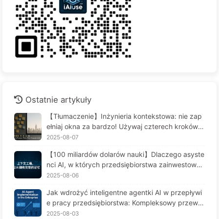
Ostatnie artykuły
【Tłumaczenie】Inżynieria kontekstowa: nie zap
ełniaj okna za bardzo! Używaj czterech kroków d
o zarządzania kontekstem, bądź czujny na zafał
2025-08-07
szowanie danych i konflikty, a hałas trzymaj na z
【100 miliardów dolarów nauki】Dlaczego asyste
ewnątrz — Uczymy się AI powoli 170
nci AI, w których przedsiębiorstwa zainwestował
y fortunę, cierpią na "amnezję" w kluczowych mo
2025-08-06
mentach, a ich konkurenci osiągają 90% wzrostu
Jak wdrożyć inteligentne agentki AI w przepływi
wydajności? — Powoli ucz się AI 169
e pracy przedsiębiorstwa: Kompleksowy przewo
dnik wdrożenia na rok 2025 - Powoli ucz się AI16
2025-08-03