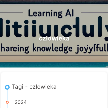
Szukaj
Strona główna
Archiwa
Tagi
Droga do Transformacji AI
Kategorie
Linki
O nas
🇵🇱 Polski
człowieka
Tagi - człowieka
2024