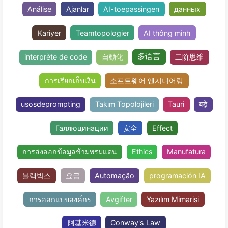
Carrière
สถาปัตยกรรมซอฟต์แวร์
AI-программирование
interpréteur de cod
决策疲劳
การจัดการบริบท
هندسة السياق
т
Análise
Ajanlar
AI-toepassingen
данн
Kariyer
Teamtopologier
AI thông minh
多语言
interprète de code
自動化
二阶
การเรียกเก็บเงิน
소프트웨어 엔지니어링
usosdeprompting
Takım Topolojileri
Tauri