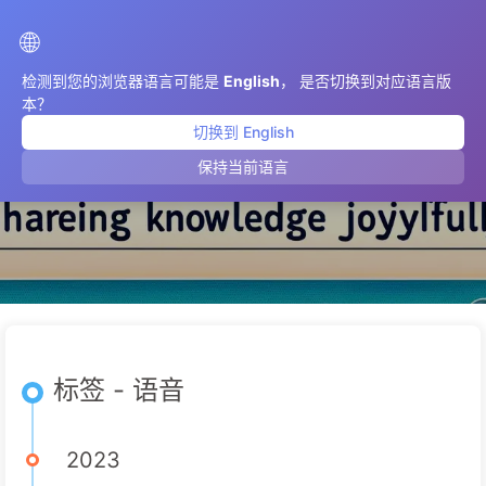
AIMeticulously
🌐
检测到您的浏览器语言可能是
English
， 是否切换到对应语言版
本？
切换到 English
语音
保持当前语言
标签 - 语音
2023