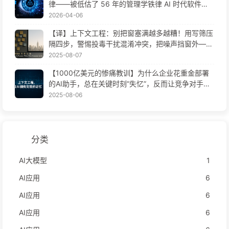
律——被低估了 56 年的管理学铁律 AI 时代软件工
程变革——慢慢学AI171
2026-04-06
【译】上下文工程：别把窗塞满越多越糟！用写筛压
隔四步，警惕投毒干扰混淆冲突，把噪声挡窗外——
慢慢学AI170
2025-08-07
【1000亿美元的惨痛教训】为什么企业花重金部署
的AI助手，总在关键时刻“失忆”，反而让竞争对手实
现90%性能提升？——慢慢学AI169
2025-08-06
分类
AI大模型
1
AI应用
6
AI应用
6
AI应用
6