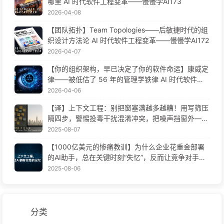
哪里 AI 时代软件工程变革——慢慢学AI173
2026-04-08
【团队拓扑】Team Topologies——后敏捷时代的组
织设计方法论 AI 时代软件工程变革——慢慢学AI172
2026-04-07
【你的组织架构，早已决定了你的软件命运】康威定
律——被低估了 56 年的管理学铁律 AI 时代软件工
程变革——慢慢学AI171
2026-04-06
【译】上下文工程：别把窗塞满越多越糟！用写筛压
隔四步，警惕投毒干扰混淆冲突，把噪声挡窗外——
慢慢学AI170
2025-08-07
【1000亿美元的惨痛教训】为什么企业花重金部署
的AI助手，总在关键时刻“失忆”，反而让竞争对手实
现90%性能提升？——慢慢学AI169
2025-08-06
分类