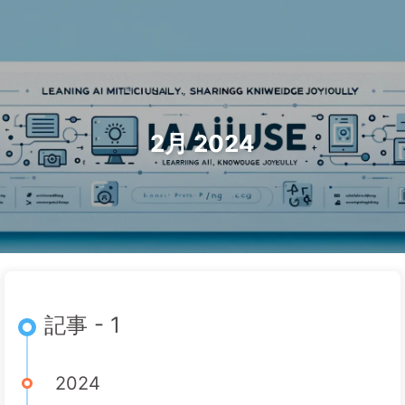
検索
ホーム
アーカイブ
タグ
AI変革への道
カテゴリー
リンク
アバウト
🇯🇵 日本語
2月 2024
記事 - 1
2024