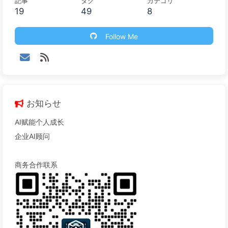
記事
タグ
カテゴリ
19
49
8
Follow Me
お知らせ
AI赋能个人成长
企业AI顾问
商务合作联系