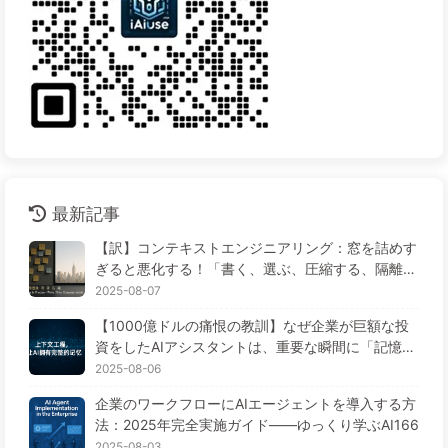
最新記事
【訳】コンテキストエンジニアリング：窓を詰めす
ぎると悪化する！「書く、選ぶ、圧縮する、隔離す
る」の4ステップで、毒を警戒し、干渉や混乱を防
2025-08-07
ぎ、ノイズを窓の外に排除しよう——ゆっくり学ぶ
【1000億ドルの痛恨の教訓】なぜ企業が巨額な投
AI170
資をしたAIアシスタントは、重要な瞬間に「記憶喪
失」に陥り、競合他社は90%の性能向上を実現する
2025-08-06
のか？——ゆっくり学ぶAI169
企業のワークフローにAIエージェントを導入する方
法：2025年完全実施ガイド——ゆっくり学ぶAI166
2025-08-03