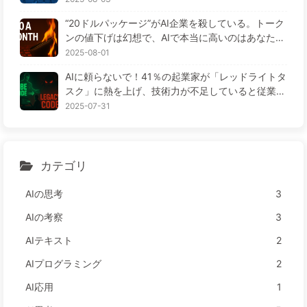
“20ドルパッケージ”がAI企業を殺している。トーク
ンの値下げは幻想で、AIで本当に高いのはあなたの
貪欲さ——ゆっくり学ぶAI164
2025-08-01
AIに頼らないで！41％の起業家が「レッドライトタ
スク」に熱を上げ、技術力が不足していると従業員
がさらに苦しむ— ゆっくり学ぶAI163
2025-07-31
カテゴリ
AIの思考
3
AIの考察
3
AIテキスト
2
AIプログラミング
2
AI応用
1