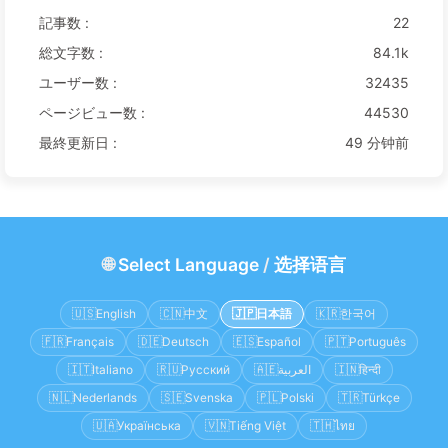
記事数 :
22
総文字数 :
84.1k
ユーザー数 :
32435
ページビュー数 :
44530
最終更新日 :
49 分钟前
🌐
Select Language
/
选择语言
🇺🇸
English
🇨🇳
中文
🇯🇵
日本語
🇰🇷
한국어
🇫🇷
Français
🇩🇪
Deutsch
🇪🇸
Español
🇵🇹
Português
🇮🇹
Italiano
🇷🇺
Русский
🇦🇪
العربية
🇮🇳
हिन्दी
🇳🇱
Nederlands
🇸🇪
Svenska
🇵🇱
Polski
🇹🇷
Türkçe
🇺🇦
Українська
🇻🇳
Tiếng Việt
🇹🇭
ไทย