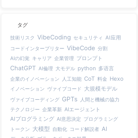
タグ
VibeCoding
AI应用
技術リスク
セキュリティ
VibeCode
コードインタープリター
分割
プロンプト
AIの幻覚
キャリア
企業管理
ChatGPT
python
多语言
AI倫理
大モデル
CoT
Hexo
企業のイノベーション
人工知能
料金
大規模モデル
イノベーション
ヴァイブコード
GPTs
ヴァイブコーディング
人間と機械の協力
テクノロジー
企業革新
AIエージェント
AIプログラミング
AI意思決定
プログラミング
大模型
AI
トークン
自動化
コード解説者