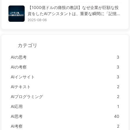
ぎ、ノイズを窓の外に排除しよう——ゆっくり学ぶ
【1000億ドルの痛恨の教訓】なぜ企業が巨額な投
AI170
資をしたAIアシスタントは、重要な瞬間に「記憶喪
失」に陥り、競合他社は90%の性能向上を実現する
2025-08-06
のか？——ゆっくり学ぶAI169
カテゴリ
AIの思考
3
AIの考察
3
AIインサイト
3
AIテキスト
2
AIプログラミング
2
AI応用
1
AI思考
40
AI考察
2