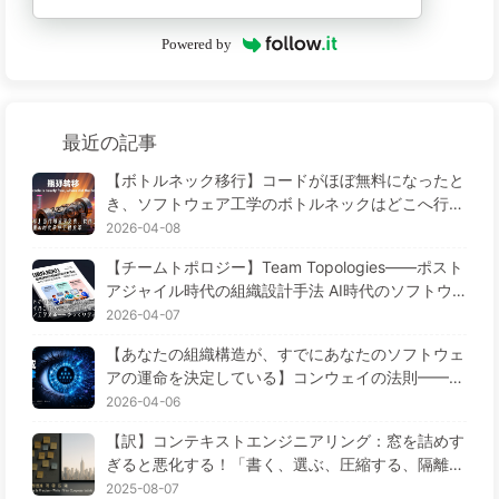
Powered by
最近の記事
【ボトルネック移行】コードがほぼ無料になったと
き、ソフトウェア工学のボトルネックはどこへ行っ
たのか AI時代のソフトウェア工学変革——ゆっく
2026-04-08
り学ぶAI173
【チームトポロジー】Team Topologies——ポスト
アジャイル時代の組織設計手法 AI時代のソフトウ
ェア工学変革——ゆっくり学ぶAI172
2026-04-07
【あなたの組織構造が、すでにあなたのソフトウェ
アの運命を決定している】コンウェイの法則——5
6年間見過ごされてきた経営学の鉄則 AI時代のソフ
2026-04-06
トウェア工学の変革——ゆっくり学ぶAI171
【訳】コンテキストエンジニアリング：窓を詰めす
ぎると悪化する！「書く、選ぶ、圧縮する、隔離す
る」の4ステップで、毒を警戒し、干渉や混乱を防
2025-08-07