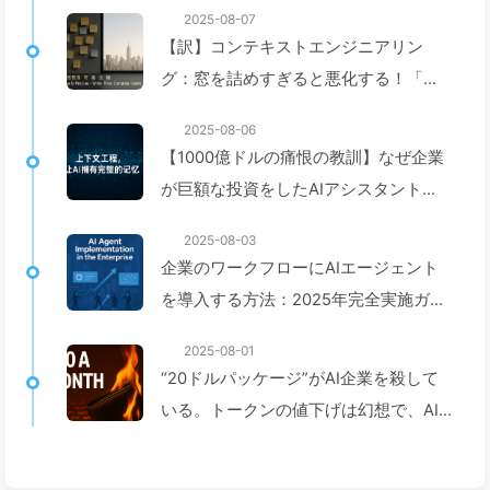
2025-08-07
【訳】コンテキストエンジニアリン
グ：窓を詰めすぎると悪化する！「書
く、選ぶ、圧縮する、隔離する」の4ス
2025-08-06
テップで、毒を警戒し、干渉や混乱を
【1000億ドルの痛恨の教訓】なぜ企業
防ぎ、ノイズを窓の外に排除しよう
が巨額な投資をしたAIアシスタント
——ゆっくり学ぶAI170
は、重要な瞬間に「記憶喪失」に陥
2025-08-03
り、競合他社は90%の性能向上を実現
企業のワークフローにAIエージェント
するのか？——ゆっくり学ぶAI169
を導入する方法：2025年完全実施ガイ
ド——ゆっくり学ぶAI166
2025-08-01
“20ドルパッケージ”がAI企業を殺して
いる。トークンの値下げは幻想で、AI
で本当に高いのはあなたの貪欲さ——
ゆっくり学ぶAI164