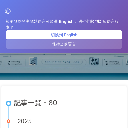
AI変革への道
🌐
检测到您的浏览器语言可能是
English
， 是否切换到对应语言版
本？
切换到 English
8月 2025
保持当前语言
記事一覧 - 80
2025