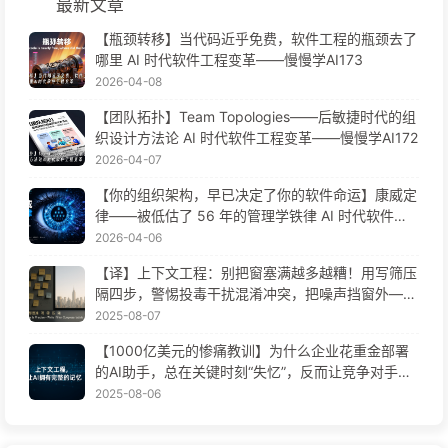
最新文章
【瓶颈转移】当代码近乎免费，软件工程的瓶颈去了
哪里 AI 时代软件工程变革——慢慢学AI173
2026-04-08
【团队拓扑】Team Topologies——后敏捷时代的组
织设计方法论 AI 时代软件工程变革——慢慢学AI172
2026-04-07
【你的组织架构，早已决定了你的软件命运】康威定
律——被低估了 56 年的管理学铁律 AI 时代软件工
程变革——慢慢学AI171
2026-04-06
【译】上下文工程：别把窗塞满越多越糟！用写筛压
隔四步，警惕投毒干扰混淆冲突，把噪声挡窗外——
慢慢学AI170
2025-08-07
【1000亿美元的惨痛教训】为什么企业花重金部署
的AI助手，总在关键时刻“失忆”，反而让竞争对手实
现90%性能提升？——慢慢学AI169
2025-08-06