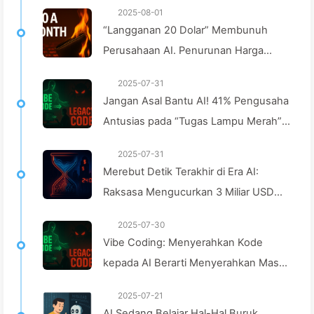
2025-08-01
“Langganan 20 Dolar” Membunuh
Perusahaan AI. Penurunan Harga
Token hanyalah Ilusi, Hal yang Mahal
2025-07-31
Sebenarnya adalah Ketamakanmu —
Jangan Asal Bantu AI! 41% Pengusaha
Pelajari AI dengan Perlahan 164
Antusias pada “Tugas Lampu Merah”,
Teknologi Tidak Mampu Bikin
2025-07-31
Karyawan Semakin Stres — Belajar AI
Merebut Detik Terakhir di Era AI:
Secara Perlahan 163
Raksasa Mengucurkan 3 Miliar USD
untuk Mengakumulasi Kekuatan
2025-07-30
Komputasi, Mengambil Tidur Anda dan
Vibe Coding: Menyerahkan Kode
Mengeksploitasi Waktu Luang untuk
kepada AI Berarti Menyerahkan Masa
Dijual kepada Pengiklan, Kerajaan
Depan Pemeliharaan — Belajar AI
Digital Tak Kenal Kasih Menentukan
2025-07-21
dengan Perlahan
AI Sedang Belajar Hal-Hal Buruk