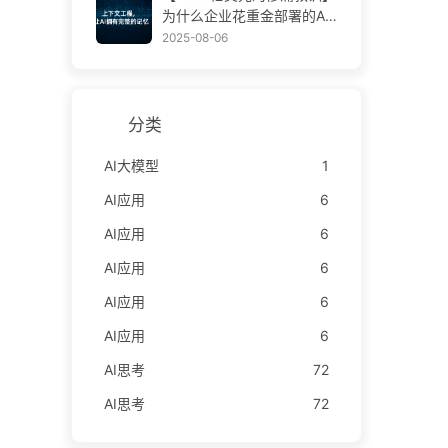
学AI170
为什么企业花重金部署的AI
助手，总在关键时刻“失
2025-08-06
忆”，反而让竞争对手实现9
0%性能提升？——慢慢学AI
169
分类
AI大模型
1
AI应用
6
AI应用
6
AI应用
6
AI应用
6
AI应用
6
AI思考
72
AI思考
72