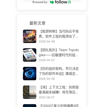
Powered by
最新文章
【瓶颈转移】当代码近乎免
费，软件工程的瓶颈去了哪
里 AI 时代软件工程变革——
2026-04-08
慢慢学AI173
【团队拓扑】Team Topolo
gies——后敏捷时代的组织
设计方法论 AI 时代软件工程
2026-04-07
变革——慢慢学AI172
【你的组织架构，早已决定
了你的软件命运】康威定律
——被低估了 56 年的管理
2026-04-06
学铁律 AI 时代软件工程变革
【译】上下文工程：别把窗
——慢慢学AI171
塞满越多越糟！用写筛压隔
四步，警惕投毒干扰混淆冲
2025-08-07
突，把噪声挡窗外——慢慢
【1000亿美元的惨痛教训】