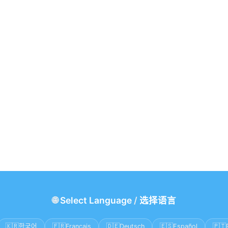
🌐
Select Language
/
选择语言
🇰🇷
🇫🇷
🇩🇪
🇪🇸
🇵🇹
한국어
Français
Deutsch
Español