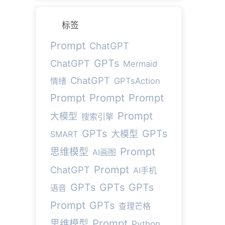
标签
Prompt
ChatGPT
GPTs
ChatGPT
Mermaid
ChatGPT
情绪
GPTsAction
Prompt
Prompt
Prompt
Prompt
大模型
搜索引擎
GPTs
GPTs
大模型
SMART
Prompt
思维模型
AI画图
Prompt
ChatGPT
AI手机
GPTs
GPTs
GPTs
语音
Prompt
GPTs
查理芒格
Prompt
思维模型
Python