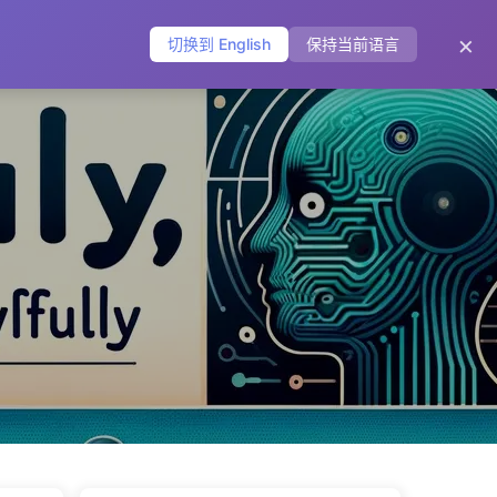
主页
归档
标签
分类
友链
关于
🌐
×
切换到 English
保持当前语言