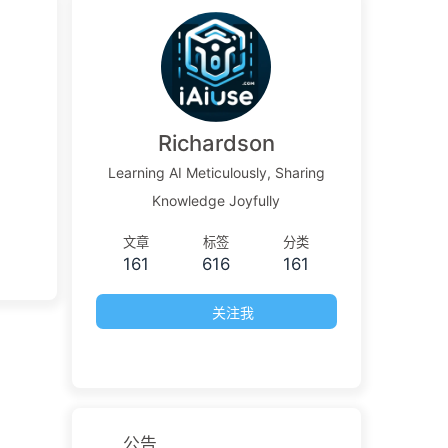
Richardson
Learning AI Meticulously, Sharing
Knowledge Joyfully
文章
标签
分类
161
616
161
关注我
公告