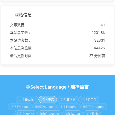
网站信息
文章数目 :
161
本站总字数 :
1201.8k
本站访客数 :
32331
本站总浏览量 :
44426
最后更新时间 :
27 分钟前
🌐
Select Language
/
选择语言
🇺🇸
English
🇨🇳
中文
🇯🇵
日本語
🇰🇷
한국어
🇫🇷
Français
🇩🇪
Deutsch
🇪🇸
Español
🇵🇹
Português
🇮🇹
Italiano
🇷🇺
Русский
🇦🇪
العربية
🇮🇳
हिन्दी