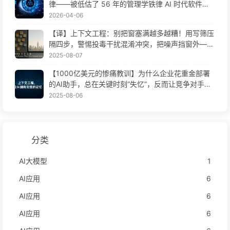
律——被低估了 56 年的管理学铁律 AI 时代软件工
程变革——慢慢学AI171
2026-04-06
【译】上下文工程：别把窗塞满越多越糟！用写筛压
隔四步，警惕投毒干扰混淆冲突，把噪声挡窗外——
慢慢学AI170
2025-08-07
【1000亿美元的惨痛教训】为什么企业花重金部署
的AI助手，总在关键时刻“失忆”，反而让竞争对手实
现90%性能提升？——慢慢学AI169
2025-08-06
分类
AI大模型
1
AI应用
6
AI应用
6
AI应用
6