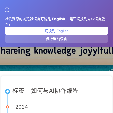
AIMeticulously
🌐
检测到您的浏览器语言可能是
English
， 是否切换到对应语言版
本？
切换到 English
如何与AI协作编程
保持当前语言
标签 - 如何与AI协作编程
2024