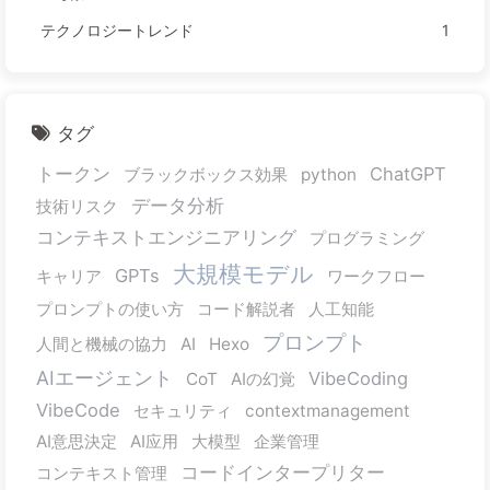
テクノロジートレンド
1
タグ
トークン
ChatGPT
ブラックボックス効果
python
データ分析
技術リスク
コンテキストエンジニアリング
プログラミング
大規模モデル
GPTs
キャリア
ワークフロー
プロンプトの使い方
コード解説者
人工知能
プロンプト
人間と機械の協力
AI
Hexo
AIエージェント
VibeCoding
CoT
AIの幻覚
VibeCode
セキュリティ
contextmanagement
AI意思決定
AI应用
大模型
企業管理
コードインタープリター
コンテキスト管理