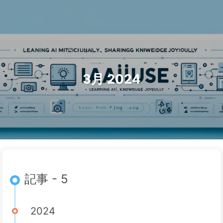
検索
ホーム
アーカイブ
タグ
AI変革への道
カテゴリー
リンク
アバウト
🇯🇵 日本語
3月 2024
記事 - 5
2024