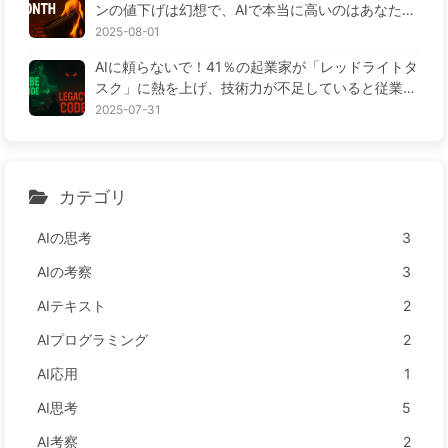
ンの値下げは幻想で、AIで本当に高いのはあなたの
貪欲さ——ゆっくり学ぶAI164
2025-08-01
AIに頼らないで！41％の起業家が「レッドライトタ
スク」に熱を上げ、技術力が不足していると従業員
がさらに苦しむ— ゆっくり学ぶAI163
2025-07-31
カテゴリ
AIの思考
3
AIの考察
3
AIテキスト
2
AIプログラミング
2
AI応用
1
AI思考
5
AI考察
2