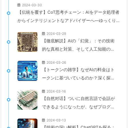
2024-03-30
【伝統を覆す】CoT思考チェーン：AIをデータ処理者
からインテリジェントなアドバイザーへ—ゆっくり学
ぶAI043
2024-03-29
【徹底解説】AIの「幻覚」：その技術
的な真相と対策、そして人工知能の未
来を探る — 慢慢学AI042
2024-03-26
【トークンの雑学】なぜAIの料金はト
ークンに基づいているのか？深く探っ
てみましょう！—ゆっくり学ぶAI040
2024-03-16
【自然对话】ついに自然言語で会話が
できるようになったが、なぜプログラ
ミングに戻る必要があるのか？—ゆっ
2024-03-13
くり学ぶAI029
【技術の深い解析】ChatGPTを探る：