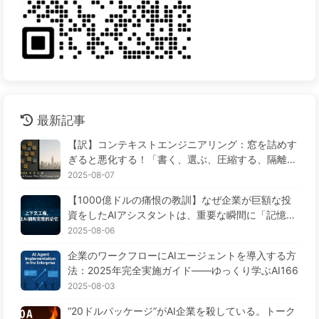
最新記事
【訳】コンテキストエンジニアリング：窓を詰めす
ぎると悪化する！「書く、選ぶ、圧縮する、隔離す
る」の4ステップで、毒を警戒し、干渉や混乱を防
2025-08-07
ぎ、ノイズを窓の外に排除しよう——ゆっくり学ぶ
【1000億ドルの痛恨の教訓】なぜ企業が巨額な投
AI170
資をしたAIアシスタントは、重要な瞬間に「記憶喪
失」に陥り、競合他社は90%の性能向上を実現する
2025-08-06
のか？——ゆっくり学ぶAI169
企業のワークフローにAIエージェントを導入する方
法：2025年完全実施ガイド——ゆっくり学ぶAI166
2025-08-03
“20ドルパッケージ”がAI企業を殺している。トーク