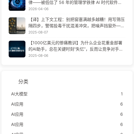
律——被低估了 56 年的管理学铁律 AI 时代软件工
程变革——慢慢学AI171
2026-04-06
【译】上下文工程：别把窗塞满越多越糟！用写筛压
隔四步，警惕投毒干扰混淆冲突，把噪声挡窗外——
慢慢学AI170
2025-08-07
【1000亿美元的惨痛教训】为什么企业花重金部署
的AI助手，总在关键时刻“失忆”，反而让竞争对手实
现90%性能提升？——慢慢学AI169
2025-08-06
分类
AI大模型
1
AI应用
6
AI应用
6
AI应用
6