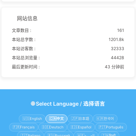
网站信息
文章数目 :
161
本站总字数 :
1201.8k
本站访客数 :
32333
本站总浏览量 :
44428
最后更新时间 :
43 分钟前
🌐
Select Language
/
选择语言
🇺🇸
English
🇨🇳
中文
🇯🇵
日本語
🇰🇷
한국어
🇫🇷
Français
🇩🇪
Deutsch
🇪🇸
Español
🇵🇹
Português
🇮🇹
Italiano
🇷🇺
Русский
🇦🇪
العربية
🇮🇳
हिन्दी