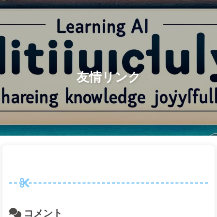
検索
ホーム
アーカイブ
タグ
AI変革への道
カテゴリー
リンク
アバウト
🇯🇵 日本語
友情リンク
コメント