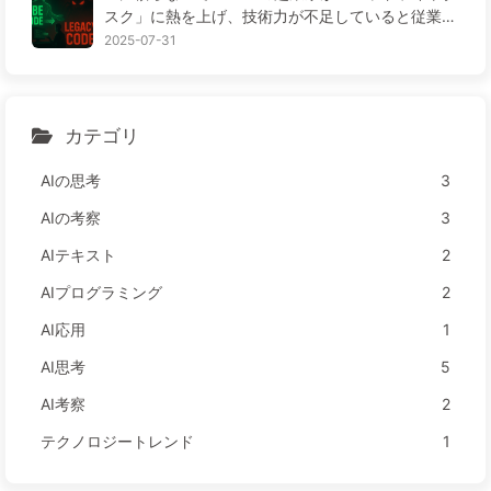
スク」に熱を上げ、技術力が不足していると従業員
がさらに苦しむ— ゆっくり学ぶAI163
2025-07-31
カテゴリ
AIの思考
3
AIの考察
3
AIテキスト
2
AIプログラミング
2
AI応用
1
AI思考
5
AI考察
2
テクノロジートレンド
1