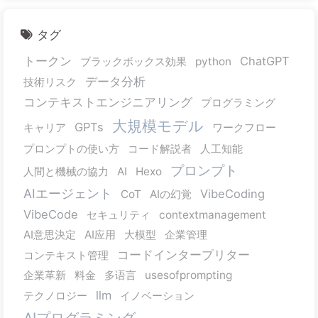
タグ
トークン
ChatGPT
ブラックボックス効果
python
データ分析
技術リスク
コンテキストエンジニアリング
プログラミング
大規模モデル
GPTs
キャリア
ワークフロー
プロンプトの使い方
コード解説者
人工知能
プロンプト
人間と機械の協力
AI
Hexo
AIエージェント
VibeCoding
CoT
AIの幻覚
VibeCode
セキュリティ
contextmanagement
AI意思決定
AI应用
大模型
企業管理
コードインタープリター
コンテキスト管理
企業革新
料金
多语言
usesofprompting
llm
テクノロジー
イノベーション