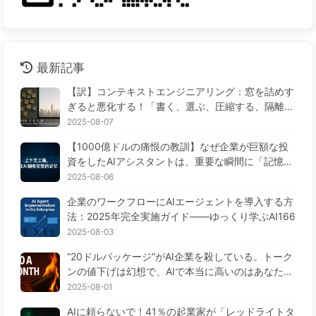
最新記事
【訳】コンテキストエンジニアリング：窓を詰めす
ぎると悪化する！「書く、選ぶ、圧縮する、隔離す
る」の4ステップで、毒を警戒し、干渉や混乱を防
2025-08-07
ぎ、ノイズを窓の外に排除しよう——ゆっくり学ぶ
【1000億ドルの痛恨の教訓】なぜ企業が巨額な投
AI170
資をしたAIアシスタントは、重要な瞬間に「記憶喪
失」に陥り、競合他社は90%の性能向上を実現する
2025-08-06
のか？——ゆっくり学ぶAI169
企業のワークフローにAIエージェントを導入する方
法：2025年完全実施ガイド——ゆっくり学ぶAI166
2025-08-03
“20ドルパッケージ”がAI企業を殺している。トーク
ンの値下げは幻想で、AIで本当に高いのはあなたの
貪欲さ——ゆっくり学ぶAI164
2025-08-01
AIに頼らないで！41％の起業家が「レッドライトタ