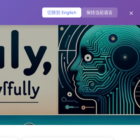
主页
归档
标签
分类
友链
关于
🌐
×
切换到 English
保持当前语言