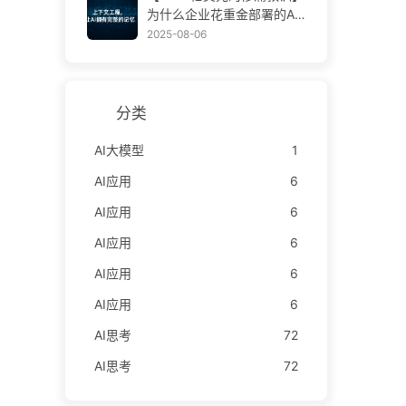
学AI170
为什么企业花重金部署的AI
助手，总在关键时刻“失
2025-08-06
忆”，反而让竞争对手实现9
0%性能提升？——慢慢学AI
169
分类
AI大模型
1
AI应用
6
AI应用
6
AI应用
6
AI应用
6
AI应用
6
AI思考
72
AI思考
72