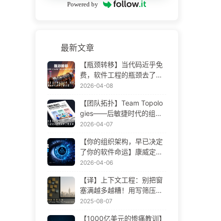
Powered by
最新文章
【瓶颈转移】当代码近乎免
费，软件工程的瓶颈去了哪
里 AI 时代软件工程变革——
2026-04-08
慢慢学AI173
【团队拓扑】Team Topolo
gies——后敏捷时代的组织
设计方法论 AI 时代软件工程
2026-04-07
变革——慢慢学AI172
【你的组织架构，早已决定
了你的软件命运】康威定律
——被低估了 56 年的管理
2026-04-06
学铁律 AI 时代软件工程变革
【译】上下文工程：别把窗
——慢慢学AI171
塞满越多越糟！用写筛压隔
四步，警惕投毒干扰混淆冲
2025-08-07
突，把噪声挡窗外——慢慢
【1000亿美元的惨痛教训】