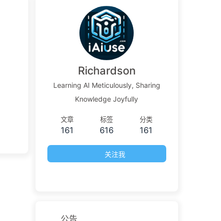
Richardson
Learning AI Meticulously, Sharing
Knowledge Joyfully
文章
标签
分类
161
616
161
关注我
公告