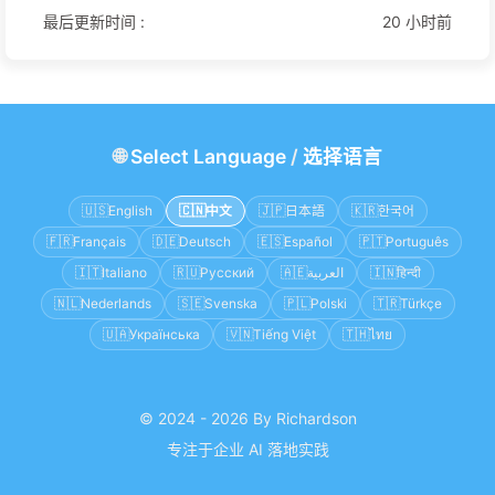
最后更新时间 :
20 小时前
🌐
Select Language
/
选择语言
🇺🇸
English
🇨🇳
中文
🇯🇵
日本語
🇰🇷
한국어
🇫🇷
Français
🇩🇪
Deutsch
🇪🇸
Español
🇵🇹
Português
🇮🇹
Italiano
🇷🇺
Русский
🇦🇪
العربية
🇮🇳
हिन्दी
🇳🇱
Nederlands
🇸🇪
Svenska
🇵🇱
Polski
🇹🇷
Türkçe
🇺🇦
Українська
🇻🇳
Tiếng Việt
🇹🇭
ไทย
© 2024 - 2026 By Richardson
专注于企业 AI 落地实践