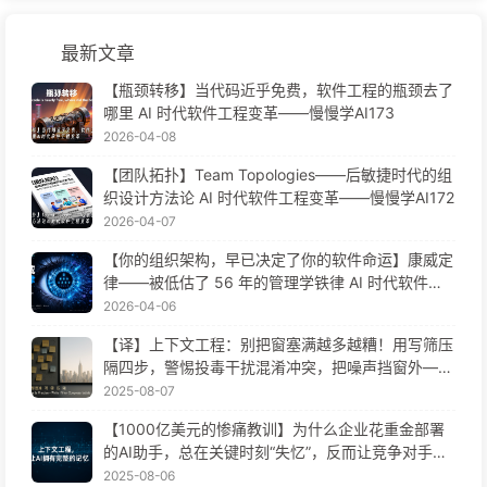
最新文章
【瓶颈转移】当代码近乎免费，软件工程的瓶颈去了
哪里 AI 时代软件工程变革——慢慢学AI173
2026-04-08
【团队拓扑】Team Topologies——后敏捷时代的组
织设计方法论 AI 时代软件工程变革——慢慢学AI172
2026-04-07
【你的组织架构，早已决定了你的软件命运】康威定
律——被低估了 56 年的管理学铁律 AI 时代软件工
程变革——慢慢学AI171
2026-04-06
【译】上下文工程：别把窗塞满越多越糟！用写筛压
隔四步，警惕投毒干扰混淆冲突，把噪声挡窗外——
慢慢学AI170
2025-08-07
【1000亿美元的惨痛教训】为什么企业花重金部署
的AI助手，总在关键时刻“失忆”，反而让竞争对手实
现90%性能提升？——慢慢学AI169
2025-08-06