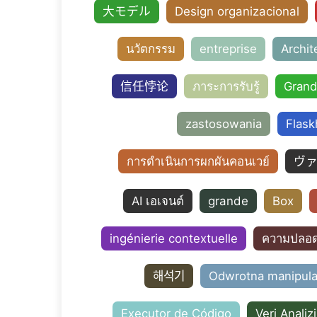
大モデル
Design organizacional
นวัตกรรม
entreprise
Archit
信任悖论
ภาระการรับรู้
Grand
zastosowania
Flask
การดำเนินการผกผันคอนเวย์
ヴ
AI เอเจนต์
grande
Box
ingénierie contextuelle
ความปลอด
해석기
Odwrotna manipul
Executor de Código
Veri Analizi