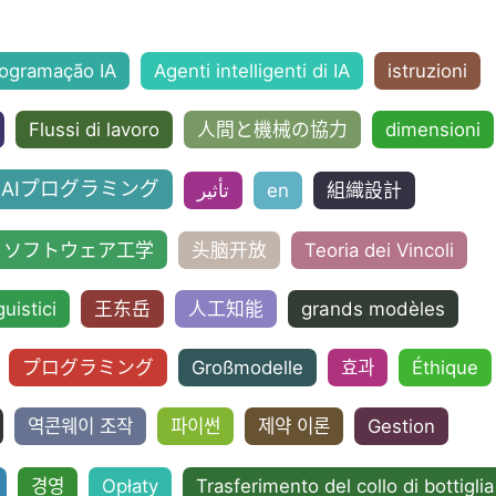
ogramação IA
Agenti intelligenti di IA
istruzioni
Flussi di lavoro
人間と機械の協力
dimensioni
AIプログラミング
تأثير
en
組織設計
ソフトウェア工学
头脑开放
Teoria dei Vincoli
guistici
王东岳
人工知能
grands modèles
プログラミング
Großmodelle
효과
Éthique
역콘웨이 조작
파이썬
제약 이론
Gestion
경영
Opłaty
Trasferimento del collo di bottiglia