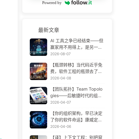
Powered by
最新文章
AI 工具之争已经结束——但
赢家用不用得上，是另一回
事——AI 时代软件工程变革·
2026-08-07
慢慢学AI175
【瓶颈转移】当代码近乎免
费，软件工程的瓶颈去了哪
里 AI 时代软件工程变革——
2026-04-08
慢慢学AI173
【团队拓扑】Team Topolo
gies——后敏捷时代的组织
设计方法论 AI 时代软件工程
2026-04-07
变革——慢慢学AI172
【你的组织架构，早已决定
了你的软件命运】康威定律
——被低估了 56 年的管理
2026-04-06
学铁律 AI 时代软件工程变革
【译】上下文工程：别把窗