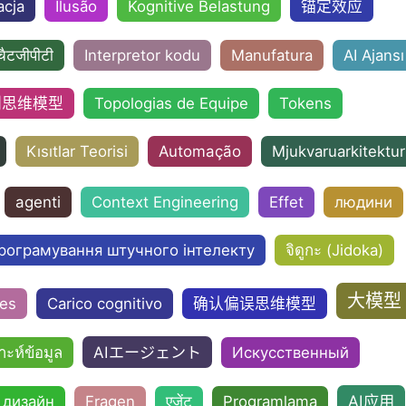
cja
Ilusão
Kognitive Belastung
锚定效应
चैटजीपीटी
Interpretor kodu
Manufatura
AI Ajansı
利思维模型
Topologias de Equipe
Tokens
Kısıtlar Teorisi
Automação
Mjukvaruarkitektur
agenti
Context Engineering
Effet
людини
рограмування штучного інтелекту
จิดูกะ (Jidoka)
大模型
nes
Carico cognitivo
确认偏误思维模型
AIエージェント
าะห์ข้อมูล
Искусственный
AI应用
 дизайн
Fragen
एजेंट
Programlama