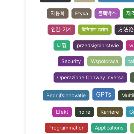
자동화
Etyka
블랙박스
제
인간-기계
विनिर्माण उद्योग
方法论
대형
przedsiębiorstwie
w
Security
Współpraca
ta
Operazione Conway inversa
GPTs
Bedrijfsinnovatie
Multi
G
Efekt
noire
Karriere
Programmation
Applications