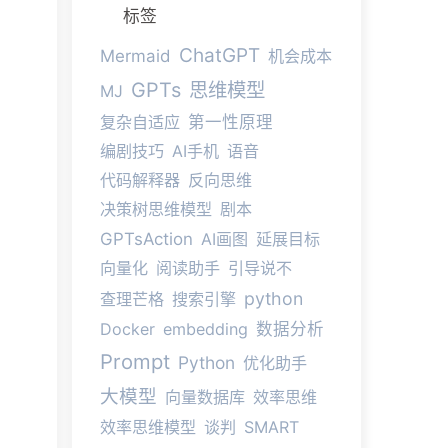
标签
ChatGPT
Mermaid
机会成本
GPTs
思维模型
MJ
复杂自适应
第一性原理
编剧技巧
AI手机
语音
代码解释器
反向思维
决策树思维模型
剧本
GPTsAction
AI画图
延展目标
向量化
阅读助手
引导说不
python
查理芒格
搜索引擎
Docker
embedding
数据分析
Prompt
Python
优化助手
大模型
向量数据库
效率思维
效率思维模型
谈判
SMART