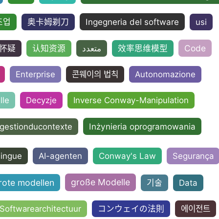
Ingegneria del software
조업
奥卡姆剃刀
usi
Code
怀疑
认知资源
متعدد
效率思维模型
Enterprise
콘웨이의 법칙
Autonomazione
ille
Decyzje
Inverse Conway-Manipulation
Inżynieria oprogramowania
gestionducontexte
lingue
AI-agenten
Conway's Law
Segurança
große Modelle
rote modellen
기술
Data
Softwarearchitectuur
コンウェイの法則
에이전트