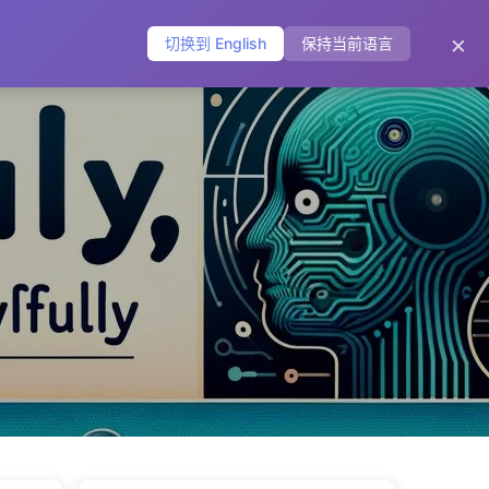
主页
归档
标签
分类
友链
关于
🌐
×
切换到 English
保持当前语言