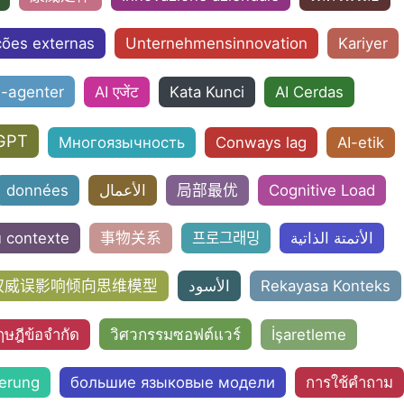
ções externas
Unternehmensinnovation
Kariyer
I-agenter
AI एजेंट
Kata Kunci
AI Cerdas
GPT
Многоязычность
Conways lag
AI-etik
données
الأعمال
局部最优
Cognitive Load
u contexte
事物关系
프로그래밍
الأتمتة الذاتية
权威误影响倾向思维模型
الأسود
Rekayasa Konteks
วิศวกรรมซอฟต์แวร์
ษฎีข้อจำกัด
İşaretleme
erung
большие языковые модели
การใช้คำถาม