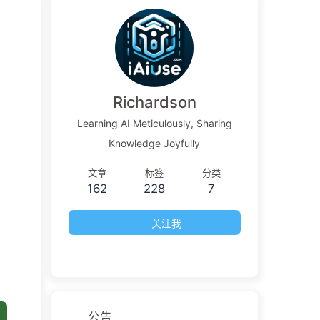
Richardson
Learning AI Meticulously, Sharing
Knowledge Joyfully
文章
标签
分类
162
228
7
关注我
公告