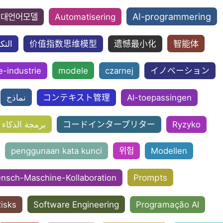
AI-programmering
Automatisering
대언어모델
智能体
التك
价值指数思维模型
遗憾最小化
modele
e-industrie
czarnej
イノベーション
نماذج
コンテキスト管理
AI-toepassingen
برمجة الذكاء
コードインタープリター
Ryzyko
penggunaan kata kunci
위험
Modellen
Prompts
nsch-Maschine-Kollaboration
Software Engineering
isks
Programação AI