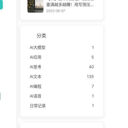
——慢慢学AI171
塞满越多越糟！用写筛压隔
四步，警惕投毒干扰混淆冲
2025-08-07
突，把噪声挡窗外——慢慢
学AI170
分类
AI大模型
1
AI应用
5
AI思考
40
AI文本
135
AI编程
7
AI语音
1
日常记录
1