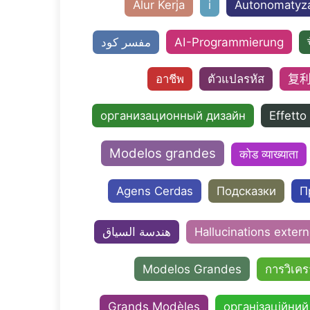
Alur Kerja
і
Autonomatyza
AI-Programmierung
مفسر كود
อาชีพ
ตัวแปลรหัส
复
организационный дизайн
Effetto
Modelos grandes
कोड व्याख्याता
Agens Cerdas
Подсказки
П
هندسة السياق
Hallucinations exter
Modelos Grandes
การวิเคร
Grands Modèles
організаційний