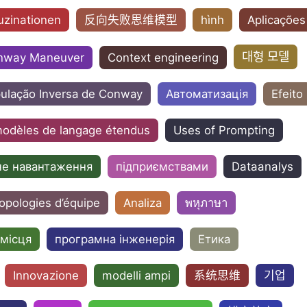
uzinationen
反向失败思维模型
hình
Aplicações
대형 모델
onway Maneuver
Context engineering
ulação Inversa de Conway
Автоматизація
Efeito
odèles de langage étendus
Uses of Prompting
не навантаження
підприємствами
Dataanalys
opologies d’équipe
Analiza
พหุภาษา
 місця
програмна інженерія
Етика
Innovazione
modelli ampi
系统思维
기업