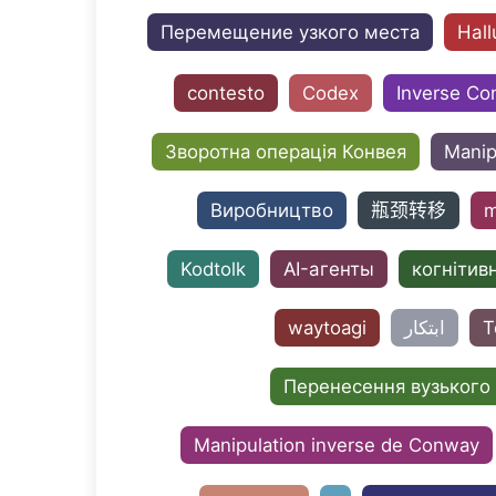
Перемещение узкого места
Hall
contesto
Codex
Inverse C
Зворотна операція Конвея
Manip
Виробництво
瓶颈转移
m
Kodtolk
AI-агенты
когнітив
waytoagi
ابتكار
T
Перенесення вузького
Manipulation inverse de Conway