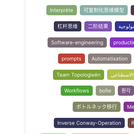
Interprète
可复制化思维模型
杠杆思维
二阶结果
نولوجية
Software-engineering
producti
prompts
Automatisation
 الاصطناعي
Team Topologieën
Workflows
boîte
환각
ボトルネック移行
Me
Inverse Conway-Operation
R