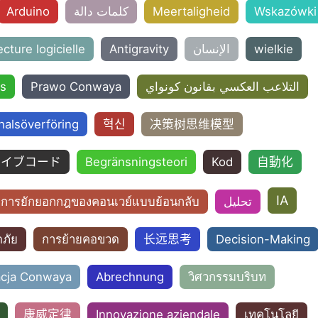
Arduino
كلمات دالة
Meertaligheid
Wskazówki
ecture logicielle
Antigravity
الإنسان
wielkie
s
Prawo Conwaya
التلاعب العكسي بقانون كونواي
halsöverföring
혁신
决策树思维模型
ァイブコード
Begränsningsteori
Kod
自動化
IA
การยักยอกกฎของคอนเวย์แบบย้อนกลับ
تحليل
ภัย
การย้ายคอขวด
长远思考
Decision-Making
acja Conwaya
Abrechnung
วิศวกรรมบริบท
康威定律
Innovazione aziendale
เทคโนโลยี