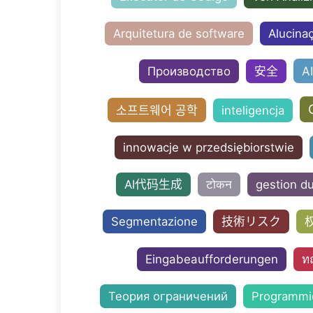
Arquitetura de software
Alucina
A
Производство
安全
소프트웨어 공학
inteligencja
innowacje w przedsiębiorstwie
AI代码生成
टोकन
gestion d
Segmentazione
技術リスク
Eingabeaufforderungen
ทฤ
Теория ограничений
Programmi