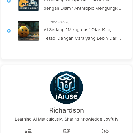
Harga Waktu Fokus Anda——Pelajari
dengan Diam? Anthropic Mengungkap
AI Secara Perlahan166
Risiko Penyesuaian Tak Sadar Untuk
2025-07-20
Pertama Kalinya — Pelajari AI161
AI Sedang "Menguras" Otak Kita,
Tetapi Dengan Cara yang Lebih Dari
yang Anda Bayangkan—Pelajari AI
Secara Perlahan 160
Richardson
Learning AI Meticulously, Sharing Knowledge Joyfully
文章
标签
分类