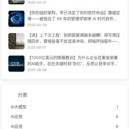
2026-04-07
【你的组织架构，早已决定了你的软件命运】康威定
律——被低估了 56 年的管理学铁律 AI 时代软件工
程变革——慢慢学AI171
2026-04-06
【译】上下文工程：别把窗塞满越多越糟！用写筛压
隔四步，警惕投毒干扰混淆冲突，把噪声挡窗外——
慢慢学AI170
2025-08-07
【1000亿美元的惨痛教训】为什么企业花重金部署
的AI助手，总在关键时刻“失忆”，反而让竞争对手实
现90%性能提升？——慢慢学AI169
2025-08-06
分类
AI大模型
1
AI应用
6
AI应用
6