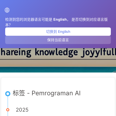
AIMeticulously
🌐
检测到您的浏览器语言可能是
English
， 是否切换到对应语言版
本？
切换到 English
Pemrograman AI
保持当前语言
标签 - Pemrograman AI
2025