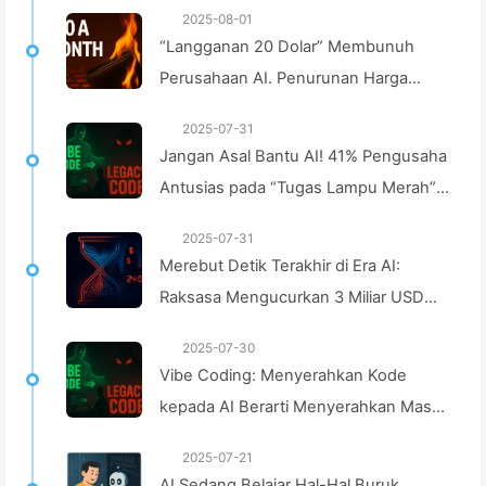
2025-08-01
“Langganan 20 Dolar” Membunuh
Perusahaan AI. Penurunan Harga
Token hanyalah Ilusi, Hal yang Mahal
2025-07-31
Sebenarnya adalah Ketamakanmu —
Jangan Asal Bantu AI! 41% Pengusaha
Pelajari AI dengan Perlahan 164
Antusias pada “Tugas Lampu Merah”,
Teknologi Tidak Mampu Bikin
2025-07-31
Karyawan Semakin Stres — Belajar AI
Merebut Detik Terakhir di Era AI:
Secara Perlahan 163
Raksasa Mengucurkan 3 Miliar USD
untuk Mengakumulasi Kekuatan
2025-07-30
Komputasi, Mengambil Tidur Anda dan
Vibe Coding: Menyerahkan Kode
Mengeksploitasi Waktu Luang untuk
kepada AI Berarti Menyerahkan Masa
Dijual kepada Pengiklan, Kerajaan
Depan Pemeliharaan — Belajar AI
Digital Tak Kenal Kasih Menentukan
2025-07-21
dengan Perlahan
AI Sedang Belajar Hal-Hal Buruk