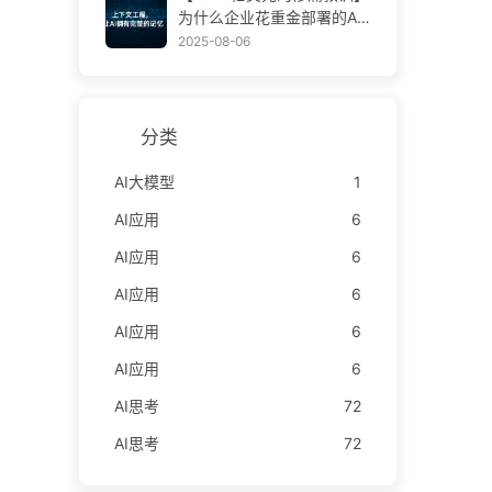
学AI170
为什么企业花重金部署的AI
助手，总在关键时刻“失
2025-08-06
忆”，反而让竞争对手实现9
0%性能提升？——慢慢学AI
169
分类
AI大模型
1
AI应用
6
AI应用
6
AI应用
6
AI应用
6
AI应用
6
AI思考
72
AI思考
72