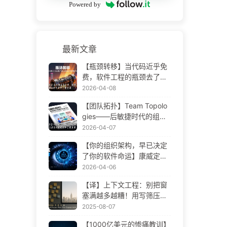
Powered by
最新文章
【瓶颈转移】当代码近乎免
费，软件工程的瓶颈去了哪
里 AI 时代软件工程变革——
2026-04-08
慢慢学AI173
【团队拓扑】Team Topolo
gies——后敏捷时代的组织
设计方法论 AI 时代软件工程
2026-04-07
变革——慢慢学AI172
【你的组织架构，早已决定
了你的软件命运】康威定律
——被低估了 56 年的管理
2026-04-06
学铁律 AI 时代软件工程变革
【译】上下文工程：别把窗
——慢慢学AI171
塞满越多越糟！用写筛压隔
四步，警惕投毒干扰混淆冲
2025-08-07
突，把噪声挡窗外——慢慢
【1000亿美元的惨痛教训】