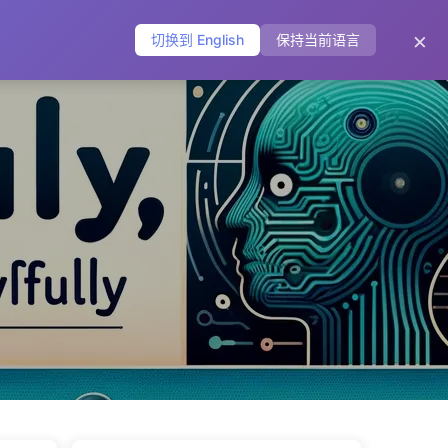
主页
归档
标签
分类
友链
关于
🌐
×
切换到 English
保持当前语言