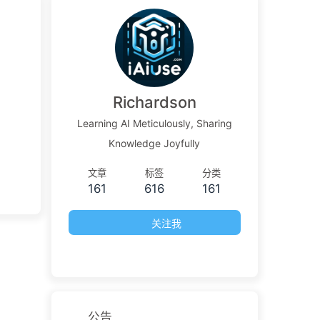
Richardson
Learning AI Meticulously, Sharing
Knowledge Joyfully
文章
标签
分类
161
616
161
关注我
公告