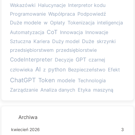
Wskazówki
Halucynacje
Interpretor kodu
Programowanie
Współpraca
Podpowiedź
Duże modele
w
Opłaty
Tokenizacja
inteligencja
CoT
Automatyzacja
Innowacja
Innowacje
Sztuczna
Kariera
Duży model
Duże
skrzynki
przedsiębiorstwem
przedsiębiorstwie
CodeInterpreter
GPT
Decyzje
czarnej
AI
python
człowieka
z
Bezpieczeństwo
Efekt
ChatGPT
Token
modele
Technologia
Zarządzanie
Analiza danych
Etyka
maszyną
Archiwa
kwiecień 2026
3