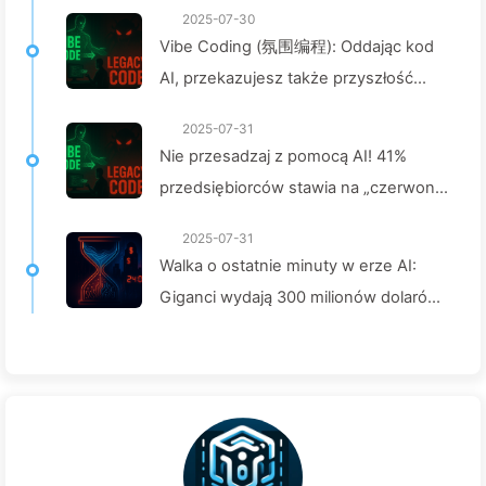
2025-07-30
Vibe Coding (氛围编程): Oddając kod
AI, przekazujesz także przyszłość
jego utrzymania — Powoli uczymy się
2025-07-31
AI162
Nie przesadzaj z pomocą AI! 41%
przedsiębiorców stawia na „czerwone
zadania”, a niewydolna technologia
2025-07-31
czyni pracowników jeszcze bardziej
Walka o ostatnie minuty w erze AI:
nieszczęśliwymi – Powoli uczymy się
Giganci wydają 300 milionów dolarów
AI 163
na moc obliczeniową, by skraść twoje
chwile relaksu i sprzedać je
reklamodawcom, cyfrowe imperia
bezlitośnie wyceniają twój czas
skupienia — Powoli odkrywamy AI 166