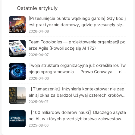
Ostatnie artykuły
[Przesunięcie punktu wąskiego gardła] Gdy kod j
est praktycznie darmowy, gdzie przesunęły się o
graniczenia inżynierii oprogramowania? Transfor
2026-04-08
macja inżynierii oprogramowania w erze AI — Uc
Team Topologies — projektowanie organizacji po
z się powoli o AI 173
erze Agile (Powoli uczę się AI 172)
2026-04-07
Twoja struktura organizacyjna już określiła los Tw
ojego oprogramowania — Prawo Conwaya — nie
zauważona przez 56 lat zasada zarządzania Tra
2026-04-06
nsformacja inżynierii oprogramowania w erze AI
【Tłumaczenie】Inżynieria kontekstowa: nie zap
— powoli ucz się AI171
ełniaj okna za bardzo! Używaj czterech kroków d
o zarządzania kontekstem, bądź czujny na zafał
2025-08-07
szowanie danych i konflikty, a hałas trzymaj na z
【100 miliardów dolarów nauki】Dlaczego asyste
ewnątrz — Uczymy się AI powoli 170
nci AI, w których przedsiębiorstwa zainwestował
y fortunę, cierpią na "amnezję" w kluczowych mo
2025-08-06
mentach, a ich konkurenci osiągają 90% wzrostu