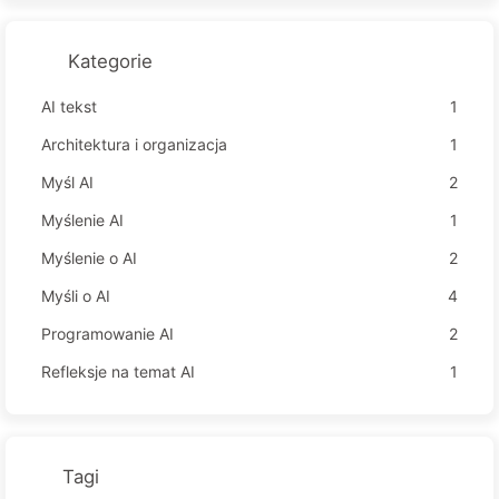
wydajności? — Powoli ucz się AI 169
Kategorie
AI tekst
1
Architektura i organizacja
1
Myśl AI
2
Myślenie AI
1
Myślenie o AI
2
Myśli o AI
4
Programowanie AI
2
Refleksje na temat AI
1
Tagi