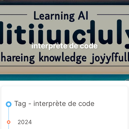
Rechercher
Accueil
Archives
Tags
Le Chemin vers la Transformation par l'IA
Catégories
Liens
À propos
🇫🇷 Français
interprète de code
Tag - interprète de code
2024