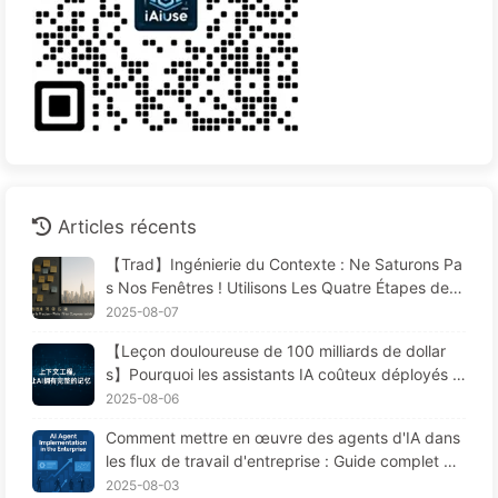
Articles récents
【Trad】Ingénierie du Contexte : Ne Saturons Pa
s Nos Fenêtres ! Utilisons Les Quatre Étapes de R
édaction, Filtrage, Compression et Isolation, Évito
2025-08-07
ns Les Perturbations Toxiques et Gardons le Bruit
【Leçon douloureuse de 100 milliards de dollar
à L'extérieur — Apprenons Lentement L'IA170
s】Pourquoi les assistants IA coûteux déployés p
ar les entreprises "oublient" souvent aux moment
2025-08-06
s cruciaux, permettant ainsi à leurs concurrents
Comment mettre en œuvre des agents d'IA dans
d'améliorer leur performance de 90 % ? — Appre
les flux de travail d'entreprise : Guide complet po
ndre lentement l'IA 169
ur 2025 —— Apprenez l'IA lentement 166
2025-08-03