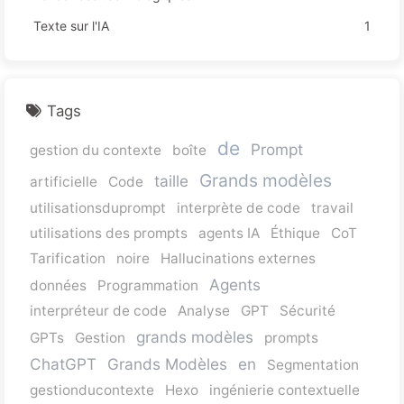
Texte sur l'IA
1
Tags
de
Prompt
gestion du contexte
boîte
Grands modèles
taille
artificielle
Code
utilisationsduprompt
interprète de code
travail
utilisations des prompts
agents IA
Éthique
CoT
Tarification
noire
Hallucinations externes
Agents
données
Programmation
interpréteur de code
Analyse
GPT
Sécurité
grands modèles
GPTs
Gestion
prompts
ChatGPT
Grands Modèles
en
Segmentation
gestionducontexte
Hexo
ingénierie contextuelle