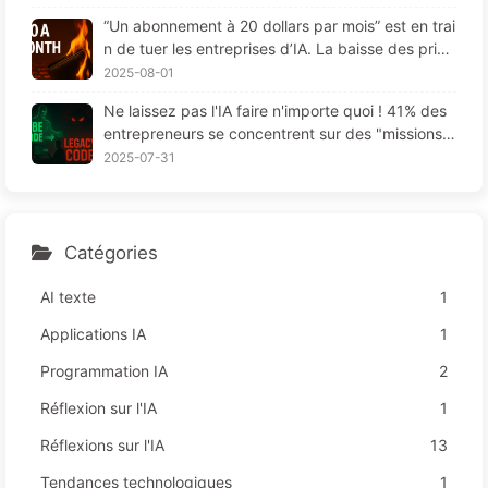
“Un abonnement à 20 dollars par mois” est en trai
n de tuer les entreprises d’IA. La baisse des prix
des Tokens est une illusion, la vraie dépense en I
2025-08-01
A, c'est votre cupidité - Apprendre l'IA 164
Ne laissez pas l'IA faire n'importe quoi ! 41% des
entrepreneurs se concentrent sur des "missions r
ouges", une technologie insuffisante provoque da
2025-07-31
vantage de souffrances chez les employés — Ap
prenez à apprivoiser l'IA 163
Catégories
AI texte
1
Applications IA
1
Programmation IA
2
Réflexion sur l'IA
1
Réflexions sur l'IA
13
Tendances technologiques
1