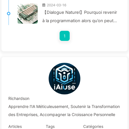
2024-03-16
【Dialogue Naturel】Pourquoi revenir
à la programmation alors qu’on peut
enfin dialoguer en langage naturel ? —
1
Apprendre l'IA lentement 029
Richardson
Apprendre l'IA Méticuleusement, Soutenir la Transformation
des Entreprises, Accompagner la Croissance Personnelle
Articles
Tags
Catégories