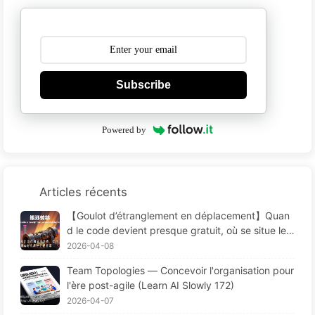
Subscribe
Powered by
Articles récents
【Goulot d’étranglement en déplacement】Quan
d le code devient presque gratuit, où se situe le
goulot d’étranglement du génie logiciel — L’évolut
2026-04-08
ion du génie logiciel à l’ère de l’IA — Apprendre l’I
Team Topologies — Concevoir l'organisation pour
A pas à pas 173
l'ère post-agile (Learn AI Slowly 172)
2026-04-07