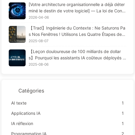
[Votre architecture organisationnelle a déjà déter
miné le destin de votre logiciel] — La loi de Conw
ay, une loi fondamentale de la gestion sous-estim
2026-04-06
ée depuis 56 ans La révolution de l’ingénierie logi
【Trad】Ingénierie du Contexte : Ne Saturons Pa
cielle à l’ère de l’IA — Apprendre l’IA progressive
s Nos Fenêtres ! Utilisons Les Quatre Étapes de R
ment 171
édaction, Filtrage, Compression et Isolation, Évito
2025-08-07
ns Les Perturbations Toxiques et Gardons le Bruit
【Leçon douloureuse de 100 milliards de dollar
à L'extérieur — Apprenons Lentement L'IA170
s】Pourquoi les assistants IA coûteux déployés p
ar les entreprises "oublient" souvent aux moment
2025-08-06
s cruciaux, permettant ainsi à leurs concurrents
d'améliorer leur performance de 90 % ? — Appre
ndre lentement l'IA 169
Catégories
AI texte
1
Applications IA
1
IA réflexion
1
Programmation IA
2