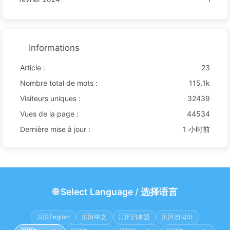
Informations
Article :
23
Nombre total de mots :
115.1k
Visiteurs uniques :
32439
Vues de la page :
44534
Dernière mise à jour :
1 小时前
🌐
Select Language
/
选择语言
🇺🇸
English
🇨🇳
中文
🇯🇵
日本語
🇰🇷
한국어