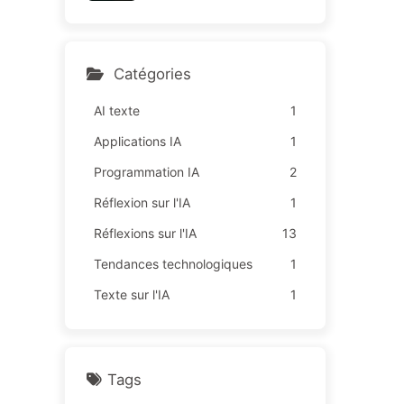
sur des "missions rouges",
164
une technologie insuffisant
e provoque davantage de
souffrances chez les empl
Catégories
oyés — Apprenez à appriv
oiser l'IA 163
AI texte
1
Applications IA
1
Programmation IA
2
Réflexion sur l'IA
1
Réflexions sur l'IA
13
Tendances technologiques
1
Texte sur l'IA
1
Tags