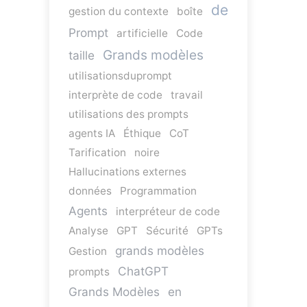
de
gestion du contexte
boîte
Prompt
artificielle
Code
Grands modèles
taille
utilisationsduprompt
interprète de code
travail
utilisations des prompts
agents IA
Éthique
CoT
Tarification
noire
Hallucinations externes
données
Programmation
Agents
interpréteur de code
Analyse
GPT
Sécurité
GPTs
grands modèles
Gestion
ChatGPT
prompts
Grands Modèles
en