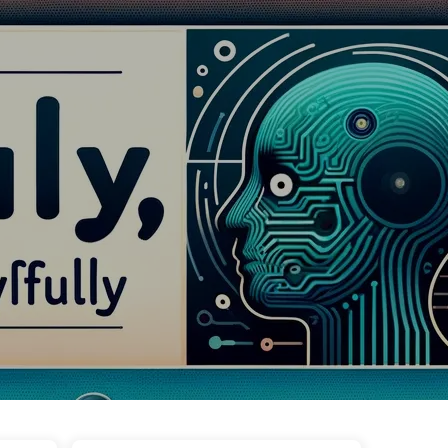
ags
Catégories
Liens
À propos
🇫🇷 Français