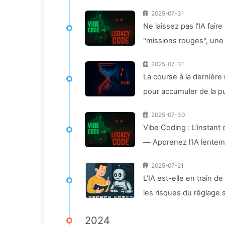
Apprendre l'IA 164
2025-07-31
Ne laissez pas l'IA fai
"missions rouges", une
chez les employés — Ap
2025-07-31
La course à la dernière 
pour accumuler de la pu
revendre à des annonce
2025-07-30
d’attention — Apprendr
Vibe Coding : L’instant o
— Apprenez l’IA lente
2025-07-21
L'IA est-elle en train d
les risques du réglage 
2024