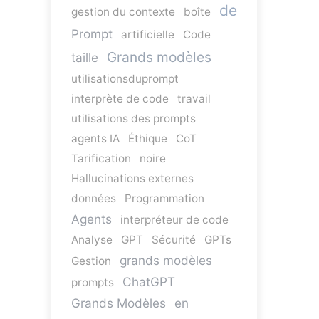
de
gestion du contexte
boîte
Prompt
artificielle
Code
Grands modèles
taille
utilisationsduprompt
interprète de code
travail
utilisations des prompts
agents IA
Éthique
CoT
Tarification
noire
Hallucinations externes
données
Programmation
Agents
interpréteur de code
Analyse
GPT
Sécurité
GPTs
grands modèles
Gestion
ChatGPT
prompts
Grands Modèles
en