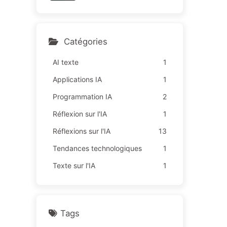
sur des "missions rouges",
164
une technologie insuffisant
e provoque davantage de
souffrances chez les empl
Catégories
oyés — Apprenez à appriv
oiser l'IA 163
AI texte
1
Applications IA
1
Programmation IA
2
Réflexion sur l'IA
1
Réflexions sur l'IA
13
Tendances technologiques
1
Texte sur l'IA
1
Tags