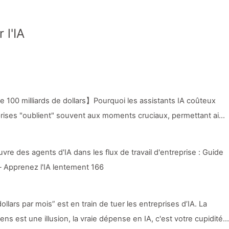
 l'IA
100 milliards de dollars】Pourquoi les assistants IA coûteux
prises "oublient" souvent aux moments cruciaux, permettant ainsi
améliorer leur performance de 90 % ? — Apprendre lentement l'IA
 des agents d'IA dans les flux de travail d'entreprise : Guide
Apprenez l'IA lentement 166
lars par mois” est en train de tuer les entreprises d’IA. La
ns est une illusion, la vraie dépense en IA, c'est votre cupidité -