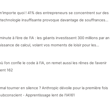
re n'importe quoi ! 41% des entrepreneurs se concentrent sur des
 technologie insuffisante provoque davantage de souffrances
prenez à apprivoiser l'IA 163
minute à l'ère de l'IA : les géants investissent 300 millions par an
issance de calcul, volant vos moments de loisir pour les
urs, les empires numériques évaluent sans pitié votre temps
e l’IA lentement 166
ù l’on confie le code à l’IA, on remet aussi les rênes de l’avenir
ment 162
e mal tourner en silence ? Anthropic dévoile pour la première fois
subconscient - Apprentissage lent de l'IA161