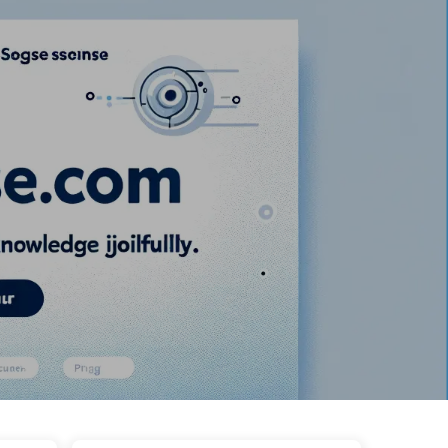
ags
Catégories
Liens
À propos
🇫🇷 Français