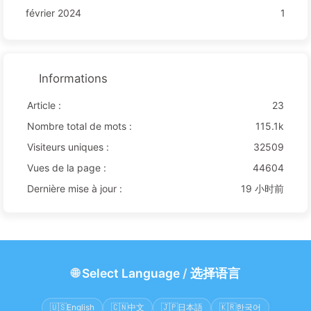
février 2024
1
Informations
Article :
23
Nombre total de mots :
115.1k
Visiteurs uniques :
32509
Vues de la page :
44604
Dernière mise à jour :
19 小时前
🌐
Select Language
/
选择语言
🇺🇸
English
🇨🇳
中文
🇯🇵
日本語
🇰🇷
한국어