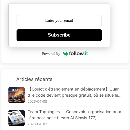
Subscribe
Powered by
Articles récents
【Goulot d’étranglement en déplacement】Quan
d le code devient presque gratuit, où se situe le
goulot d’étranglement du génie logiciel — L’évolut
2026-04-08
ion du génie logiciel à l’ère de l’IA — Apprendre l’I
Team Topologies — Concevoir l'organisation pour
A pas à pas 173
l'ère post-agile (Learn AI Slowly 172)
2026-04-07