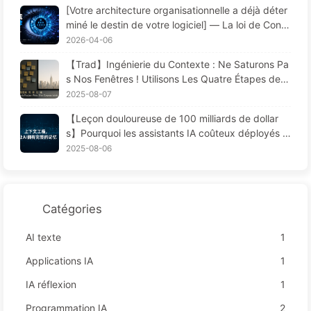
[Votre architecture organisationnelle a déjà déter
miné le destin de votre logiciel] — La loi de Conw
ay, une loi fondamentale de la gestion sous-estim
2026-04-06
ée depuis 56 ans La révolution de l’ingénierie logi
【Trad】Ingénierie du Contexte : Ne Saturons Pa
cielle à l’ère de l’IA — Apprendre l’IA progressive
s Nos Fenêtres ! Utilisons Les Quatre Étapes de R
ment 171
édaction, Filtrage, Compression et Isolation, Évito
2025-08-07
ns Les Perturbations Toxiques et Gardons le Bruit
【Leçon douloureuse de 100 milliards de dollar
à L'extérieur — Apprenons Lentement L'IA170
s】Pourquoi les assistants IA coûteux déployés p
ar les entreprises "oublient" souvent aux moment
2025-08-06
s cruciaux, permettant ainsi à leurs concurrents
d'améliorer leur performance de 90 % ? — Appre
ndre lentement l'IA 169
Catégories
AI texte
1
Applications IA
1
IA réflexion
1
Programmation IA
2