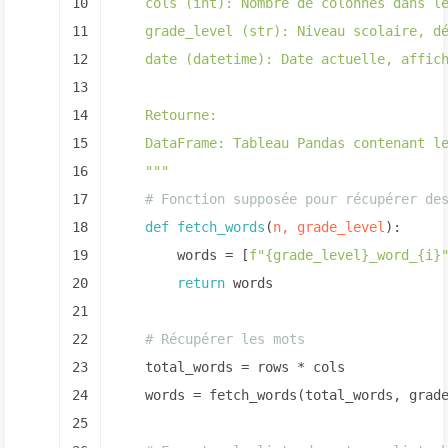
10
    cols (int): Nombre de colonnes dans l
11
    grade_level (str): Niveau scolaire, d
12
    date (datetime): Date actuelle, affic
13
14
    Retourne:
15
    DataFrame: Tableau Pandas contenant l
16
    """
17
# Fonction supposée pour récupérer de
18
def
fetch_words
(
n, grade_level
):
19
        words = [
f"
{grade_level}
_word_
{i}
20
return
 words
21
22
# Récupérer les mots
23
    total_words = rows * cols
24
    words = fetch_words(total_words, grad
25