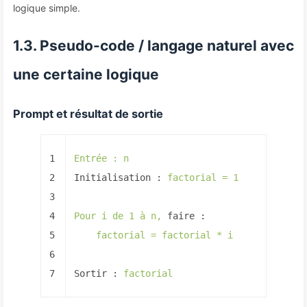
logique simple.
1.3. Pseudo-code / langage naturel avec
une certaine logique
Prompt et résultat de sortie
1
Entrée
:
n
2
Initialisation :
factorial
=
1
3
4
Pour
i
de
1
à
n,
faire :
5
factorial
=
factorial
*
i
6
7
Sortir :
factorial