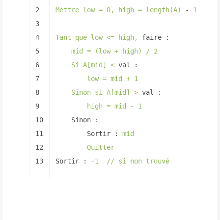
2
Mettre
low
=
0
,
high
=
length(A)
-
1
3
4
Tant
que
low
<=
high,
faire :
5
mid
=
(low
+
high)
/
2
6
Si
A[mid]
<
val :
7
low
=
mid
+
1
8
Sinon
si
A[mid]
>
val :
9
high
=
mid
-
1
10
Sinon :
11
Sortir :
mid
12
Quitter
13
Sortir :
-1
//
si
non
trouvé