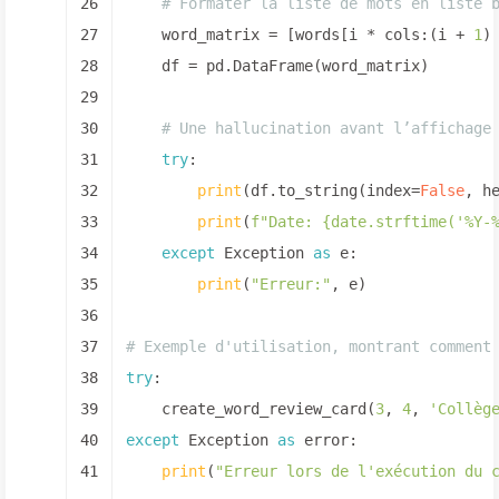
26
# Formater la liste de mots en liste 
27
    word_matrix = [words[i * cols:(i + 
1
)
28
    df = pd.DataFrame(word_matrix)
29
30
# Une hallucination avant l’affichage
31
try
:
32
print
(df.to_string(index=
False
, h
33
print
(
f"Date: 
{date.strftime(
'%Y-
34
except
 Exception 
as
 e:
35
print
(
"Erreur:"
, e)
36
37
# Exemple d'utilisation, montrant comment
38
try
:
39
    create_word_review_card(
3
, 
4
, 
'Collèg
40
except
 Exception 
as
 error:
41
print
(
"Erreur lors de l'exécution du 