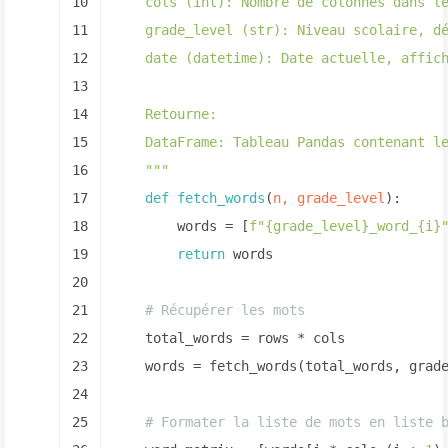
10
    cols (int): Nombre de colonnes dans l
11
    grade_level (str): Niveau scolaire, d
12
    date (datetime): Date actuelle, affic
13
14
    Retourne:
15
    DataFrame: Tableau Pandas contenant l
16
    """
17
def
fetch_words
(
n, grade_level
):
18
        words = [
f"
{grade_level}
_word_
{i}
19
return
 words
20
21
# Récupérer les mots
22
    total_words = rows * cols
23
    words = fetch_words(total_words, grad
24
25
# Formater la liste de mots en liste 