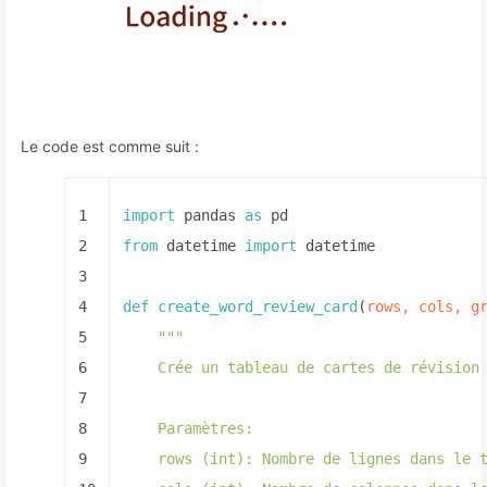
Le code est comme suit :
1
import
 pandas 
as
 pd
2
from
 datetime 
import
 datetime
3
4
def
create_word_review_card
(
rows, cols, g
5
"""
6
    Crée un tableau de cartes de révision
7
8
    Paramètres:
9
    rows (int): Nombre de lignes dans le 