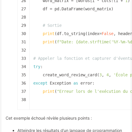
26
    word_matrix = [words[i * cols:(i + 
1
)
27
    df = pd.DataFrame(word_matrix)
28
29
# Sortie
30
print
(df.to_string(index=
False
, heade
31
print
(
f"Date: 
{date.strftime(
'%Y-%m-%
32
33
# Appeler la fonction et capturer d'évent
34
try
:
35
    create_word_review_card(
3
, 
4
, 
'École 
36
except
 Exception 
as
 error:
37
print
(
"Erreur lors de l'exécution du 
38
Cet exemple échoué révèle plusieurs points :
Atteindre les résultats d’un langage de programmation