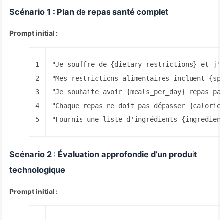
Scénario 1 : Plan de repas santé complet
Prompt initial :
1
"Je souffre de {dietary_restrictions} et j
2
"Mes restrictions alimentaires incluent {s
3
"Je souhaite avoir {meals_per_day} repas p
4
"Chaque repas ne doit pas dépasser {calori
5
"Fournis une liste d'ingrédients {ingredie
Scénario 2 : Évaluation approfondie d’un produit
technologique
Prompt initial :