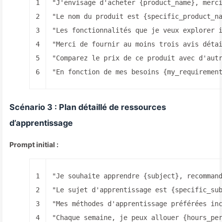
1
"J'envisage d'acheter {product_name}, merc
2
"Le nom du produit est {specific_product_n
3
"Les fonctionnalités que je veux explorer 
4
"Merci de fournir au moins trois avis déta
5
"Comparez le prix de ce produit avec d'aut
6
"En fonction de mes besoins {my_requiremen
Scénario 3 : Plan détaillé de ressources
d’apprentissage
Prompt initial :
1
"Je souhaite apprendre {subject}, recomman
2
"Le sujet d'apprentissage est {specific_su
3
"Mes méthodes d'apprentissage préférées in
4
"Chaque semaine, je peux allouer {hours_pe