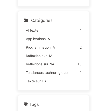
sur des "missions rouges",
164
une technologie insuffisant
e provoque davantage de
souffrances chez les empl
Catégories
oyés — Apprenez à appriv
oiser l'IA 163
AI texte
1
Applications IA
1
Programmation IA
2
Réflexion sur l'IA
1
Réflexions sur l'IA
13
Tendances technologiques
1
Texte sur l'IA
1
Tags