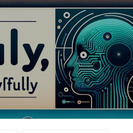
ags
Catégories
Liens
À propos
🇫🇷 Français