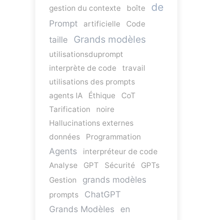
de
gestion du contexte
boîte
Prompt
artificielle
Code
Grands modèles
taille
utilisationsduprompt
interprète de code
travail
utilisations des prompts
agents IA
Éthique
CoT
Tarification
noire
Hallucinations externes
données
Programmation
Agents
interpréteur de code
Analyse
GPT
Sécurité
GPTs
grands modèles
Gestion
ChatGPT
prompts
Grands Modèles
en