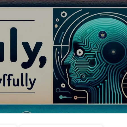
ags
Catégories
Liens
À propos
🇫🇷 Français