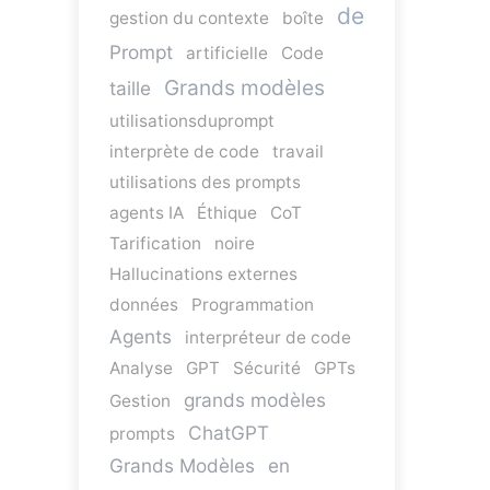
de
gestion du contexte
boîte
Prompt
artificielle
Code
Grands modèles
taille
utilisationsduprompt
interprète de code
travail
utilisations des prompts
agents IA
Éthique
CoT
Tarification
noire
Hallucinations externes
données
Programmation
Agents
interpréteur de code
Analyse
GPT
Sécurité
GPTs
grands modèles
Gestion
ChatGPT
prompts
Grands Modèles
en