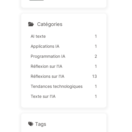
sur des "missions rouges",
164
une technologie insuffisant
e provoque davantage de
souffrances chez les empl
Catégories
oyés — Apprenez à appriv
oiser l'IA 163
AI texte
1
Applications IA
1
Programmation IA
2
Réflexion sur l'IA
1
Réflexions sur l'IA
13
Tendances technologiques
1
Texte sur l'IA
1
Tags