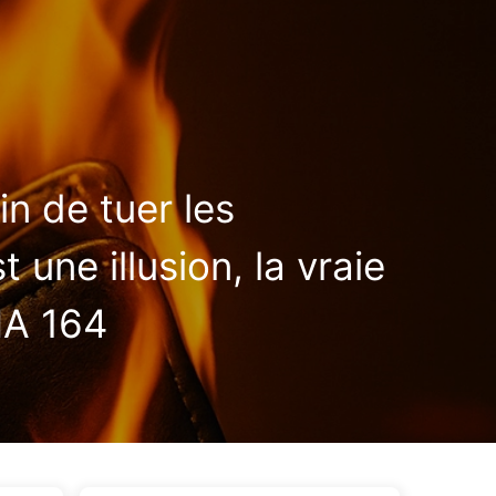
ags
Catégories
Liens
À propos
🇫🇷 Français
n de tuer les
 une illusion, la vraie
IA 164