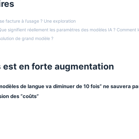
ires
e facture à l’usage ? Une exploration
 signifient réellement les paramètres des modèles IA ? Comment l
 solution de grand modèle ?
s est en forte augmentation
s modèles de langue va diminuer de 10 fois” ne sauvera pa
sion des “coûts”