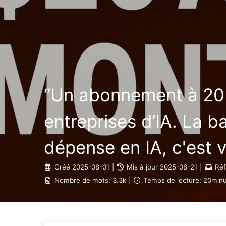
Le Chemin vers la Transformation par l'IA
“Un abonnement à 20 d
entreprises d’IA. La ba
dépense en IA, c'est v
Créé
2025-08-01
|
Mis à jour
2025-08-21
|
Réf
Nombre de mots:
3.3k
|
Temps de lecture:
20minu