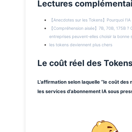
Lectures complémenta
【Anecdotes sur les Tokens】Pourquoi l’IA s
【Compréhension aisée】7B, 70B, 175B ? Que
entreprises peuvent-elles choisir la bonne
les tokens deviennent plus chers
Le coût réel des Token
L’affirmation selon laquelle “le coût de
les services d’abonnement IA sous pres