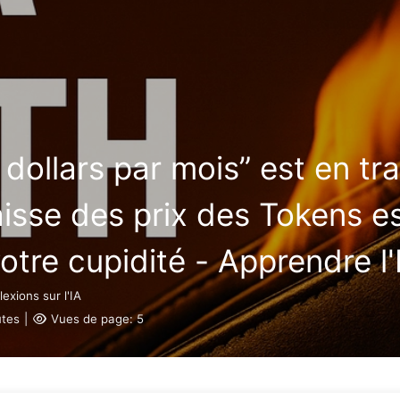
Rechercher
Accueil
Archives
T
ollars par mois” est en trai
isse des prix des Tokens est
otre cupidité - Apprendre l'
lexions sur l'IA
tes
|
Vues de page:
5