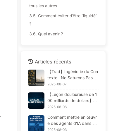
tous les autres
3.5.
Comment éviter d’être “liquidé”
?
3.6.
Quel avenir ?
Articles récents
【Trad】Ingénierie du Con
texte : Ne Saturons Pas N
os Fenêtres ! Utilisons Les
2025-08-07
Quatre Étapes de Rédacti
【Leçon douloureuse de 1
on, Filtrage, Compression
00 milliards de dollars】Po
et Isolation, Évitons Les Pe
urquoi les assistants IA co
2025-08-06
rturbations Toxiques et Ga
ûteux déployés par les ent
rdons le Bruit à L'extérieur
.
Comment mettre en œuvr
reprises "oublient" souven
— Apprenons Lentement
e des agents d'IA dans les
t aux moments cruciaux, p
L'IA170
flux de travail d'entreprise
2025-08-03