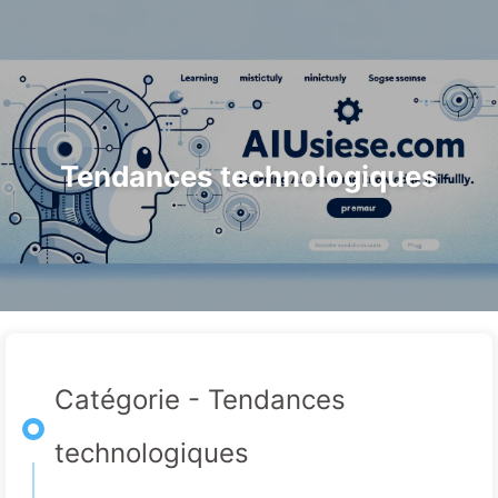
Rechercher
Accueil
Archives
Tags
Le Chemin vers la Transformation par l'IA
Catégories
Liens
À propos
🇫🇷 Français
Tendances technologiques
Catégorie - Tendances
technologiques