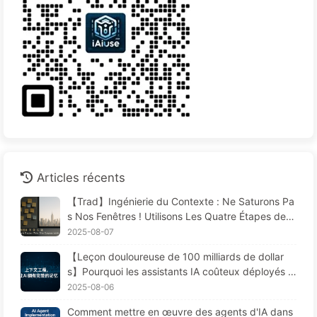
Articles récents
【Trad】Ingénierie du Contexte : Ne Saturons Pa
s Nos Fenêtres ! Utilisons Les Quatre Étapes de R
édaction, Filtrage, Compression et Isolation, Évito
2025-08-07
ns Les Perturbations Toxiques et Gardons le Bruit
【Leçon douloureuse de 100 milliards de dollar
à L'extérieur — Apprenons Lentement L'IA170
s】Pourquoi les assistants IA coûteux déployés p
ar les entreprises "oublient" souvent aux moment
2025-08-06
s cruciaux, permettant ainsi à leurs concurrents
Comment mettre en œuvre des agents d'IA dans
d'améliorer leur performance de 90 % ? — Appre