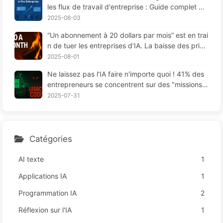
les flux de travail d'entreprise : Guide complet po
ndre lentement l'IA 169
ur 2025 —— Apprenez l'IA lentement 166
2025-08-03
“Un abonnement à 20 dollars par mois” est en trai
n de tuer les entreprises d’IA. La baisse des prix
des Tokens est une illusion, la vraie dépense en I
2025-08-01
A, c'est votre cupidité - Apprendre l'IA 164
Ne laissez pas l'IA faire n'importe quoi ! 41% des
entrepreneurs se concentrent sur des "missions r
ouges", une technologie insuffisante provoque da
2025-07-31
vantage de souffrances chez les employés — Ap
prenez à apprivoiser l'IA 163
Catégories
AI texte
1
Applications IA
1
Programmation IA
2
Réflexion sur l'IA
1