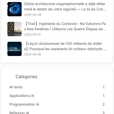
[Votre architecture organisationnelle a déjà déter
miné le destin de votre logiciel] — La loi de Conw
ay, une loi fondamentale de la gestion sous-estim
2026-04-06
ée depuis 56 ans La révolution de l’ingénierie logi
【Trad】Ingénierie du Contexte : Ne Saturons Pa
cielle à l’ère de l’IA — Apprendre l’IA progressive
s Nos Fenêtres ! Utilisons Les Quatre Étapes de R
ment 171
édaction, Filtrage, Compression et Isolation, Évito
2025-08-07
ns Les Perturbations Toxiques et Gardons le Bruit
【Leçon douloureuse de 100 milliards de dollar
à L'extérieur — Apprenons Lentement L'IA170
s】Pourquoi les assistants IA coûteux déployés p
ar les entreprises "oublient" souvent aux moment
2025-08-06
s cruciaux, permettant ainsi à leurs concurrents
d'améliorer leur performance de 90 % ? — Appre
ndre lentement l'IA 169
Catégories
AI texte
1
Applications IA
1
Programmation IA
2
Réflexion IA
3