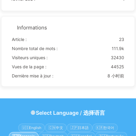
Informations
Article :
23
Nombre total de mots :
111.9k
Visiteurs uniques :
32430
Vues de la page :
44525
Dernière mise à jour :
8 小时前
🌐
Select Language
/
选择语言
🇺🇸
English
🇨🇳
中文
🇯🇵
日本語
🇰🇷
한국어