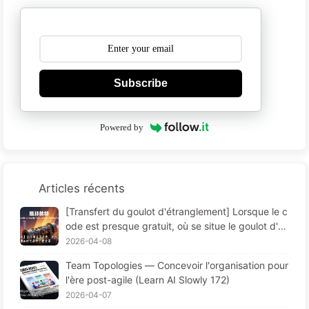
Subscribe
Powered by
Articles récents
[Transfert du goulot d'étranglement] Lorsque le c
ode est presque gratuit, où se situe le goulot d'ét
ranglement de l'ingénierie logicielle ? Révolutions
2026-04-08
de l'ingénierie logicielle à l'ère de l'IA — Apprentis
Team Topologies — Concevoir l'organisation pour
sage progressif de l'IA 173
l'ère post-agile (Learn AI Slowly 172)
2026-04-07