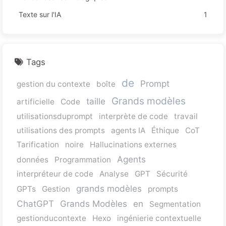
Texte sur l'IA
1
Tags
de
Prompt
gestion du contexte
boîte
Grands modèles
taille
artificielle
Code
utilisationsduprompt
interprète de code
travail
utilisations des prompts
agents IA
Éthique
CoT
Tarification
noire
Hallucinations externes
Agents
données
Programmation
interpréteur de code
Analyse
GPT
Sécurité
grands modèles
GPTs
Gestion
prompts
ChatGPT
Grands Modèles
en
Segmentation
gestionducontexte
Hexo
ingénierie contextuelle