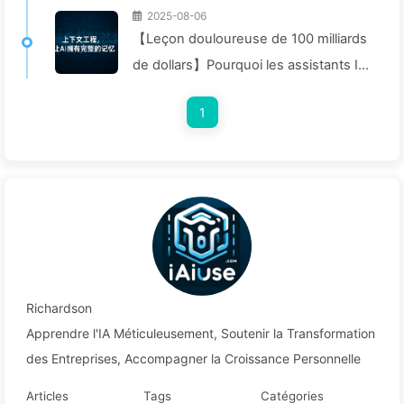
2025-08-06
【Leçon douloureuse de 100 milliards
de dollars】Pourquoi les assistants IA
coûteux déployés par les entreprises
1
"oublient" souvent aux moments
cruciaux, permettant ainsi à leurs
concurrents d'améliorer leur
performance de 90 % ? — Apprendre
lentement l'IA 169
Richardson
Apprendre l'IA Méticuleusement, Soutenir la Transformation
des Entreprises, Accompagner la Croissance Personnelle
Articles
Tags
Catégories