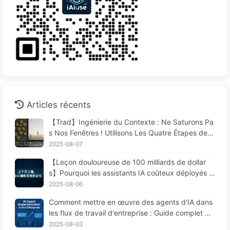
Articles récents
【Trad】Ingénierie du Contexte : Ne Saturons Pa
s Nos Fenêtres ! Utilisons Les Quatre Étapes de R
édaction, Filtrage, Compression et Isolation, Évito
2025-08-07
ns Les Perturbations Toxiques et Gardons le Bruit
【Leçon douloureuse de 100 milliards de dollar
à L'extérieur — Apprenons Lentement L'IA170
s】Pourquoi les assistants IA coûteux déployés p
ar les entreprises "oublient" souvent aux moment
2025-08-06
s cruciaux, permettant ainsi à leurs concurrents
Comment mettre en œuvre des agents d'IA dans
d'améliorer leur performance de 90 % ? — Appre
les flux de travail d'entreprise : Guide complet po
ndre lentement l'IA 169
ur 2025 —— Apprenez l'IA lentement 166
2025-08-03