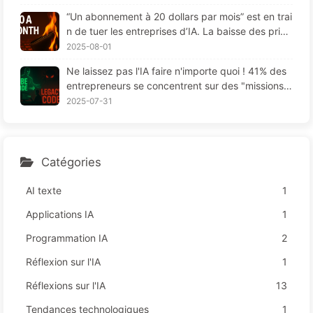
“Un abonnement à 20 dollars par mois” est en trai
n de tuer les entreprises d’IA. La baisse des prix
des Tokens est une illusion, la vraie dépense en I
2025-08-01
A, c'est votre cupidité - Apprendre l'IA 164
Ne laissez pas l'IA faire n'importe quoi ! 41% des
entrepreneurs se concentrent sur des "missions r
ouges", une technologie insuffisante provoque da
2025-07-31
vantage de souffrances chez les employés — Ap
prenez à apprivoiser l'IA 163
Catégories
AI texte
1
Applications IA
1
Programmation IA
2
Réflexion sur l'IA
1
Réflexions sur l'IA
13
Tendances technologiques
1