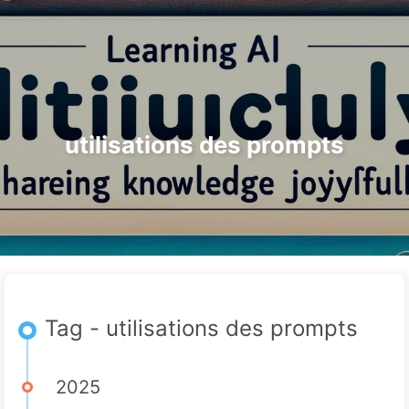
Rechercher
Accueil
Archives
Tags
Le Chemin vers la Transformation par l'IA
Catégories
Liens
À propos
🇫🇷 Français
utilisations des prompts
Tag - utilisations des prompts
2025