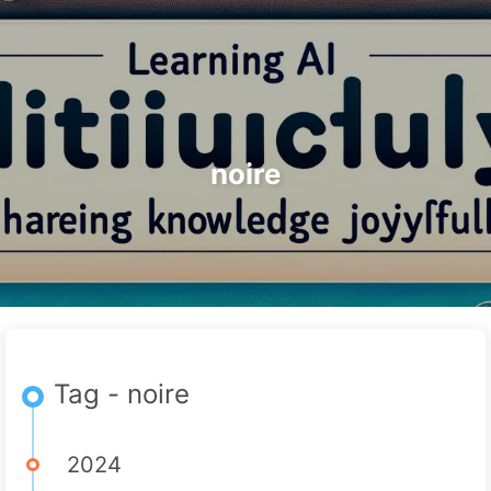
Rechercher
Accueil
Archives
Tags
Le Chemin vers la Transformation par l'IA
Catégories
Liens
À propos
🇫🇷 Français
noire
Tag - noire
2024