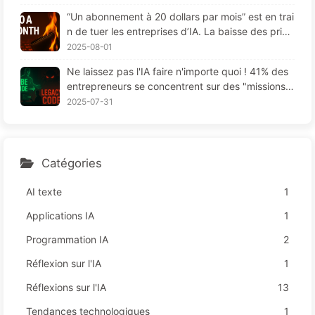
“Un abonnement à 20 dollars par mois” est en trai
n de tuer les entreprises d’IA. La baisse des prix
des Tokens est une illusion, la vraie dépense en I
2025-08-01
A, c'est votre cupidité - Apprendre l'IA 164
Ne laissez pas l'IA faire n'importe quoi ! 41% des
entrepreneurs se concentrent sur des "missions r
ouges", une technologie insuffisante provoque da
2025-07-31
vantage de souffrances chez les employés — Ap
prenez à apprivoiser l'IA 163
Catégories
AI texte
1
Applications IA
1
Programmation IA
2
Réflexion sur l'IA
1
Réflexions sur l'IA
13
Tendances technologiques
1