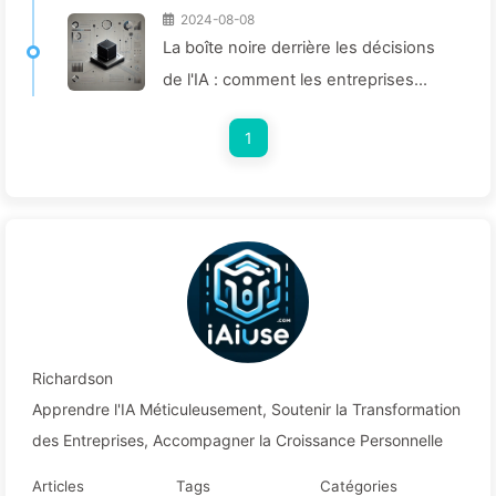
2024-08-08
La boîte noire derrière les décisions
de l'IA : comment les entreprises
peuvent éviter les pièges intelligents
1
et remodeler leurs processus
décisionnels – Apprenez lentement
l'IA 136
Richardson
Apprendre l'IA Méticuleusement, Soutenir la Transformation
des Entreprises, Accompagner la Croissance Personnelle
Articles
Tags
Catégories