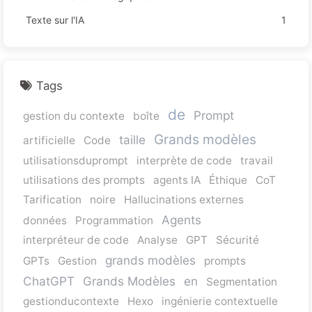
Texte sur l'IA
1
Tags
de
Prompt
gestion du contexte
boîte
Grands modèles
taille
artificielle
Code
utilisationsduprompt
interprète de code
travail
utilisations des prompts
agents IA
Éthique
CoT
Tarification
noire
Hallucinations externes
Agents
données
Programmation
interpréteur de code
Analyse
GPT
Sécurité
grands modèles
GPTs
Gestion
prompts
ChatGPT
Grands Modèles
en
Segmentation
gestionducontexte
Hexo
ingénierie contextuelle