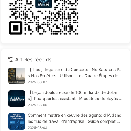
Articles récents
【Trad】Ingénierie du Contexte : Ne Saturons Pa
s Nos Fenêtres ! Utilisons Les Quatre Étapes de R
édaction, Filtrage, Compression et Isolation, Évito
2025-08-07
ns Les Perturbations Toxiques et Gardons le Bruit
【Leçon douloureuse de 100 milliards de dollar
à L'extérieur — Apprenons Lentement L'IA170
s】Pourquoi les assistants IA coûteux déployés p
ar les entreprises "oublient" souvent aux moment
2025-08-06
s cruciaux, permettant ainsi à leurs concurrents
Comment mettre en œuvre des agents d'IA dans
d'améliorer leur performance de 90 % ? — Appre
les flux de travail d'entreprise : Guide complet po
ndre lentement l'IA 169
ur 2025 —— Apprenez l'IA lentement 166
2025-08-03