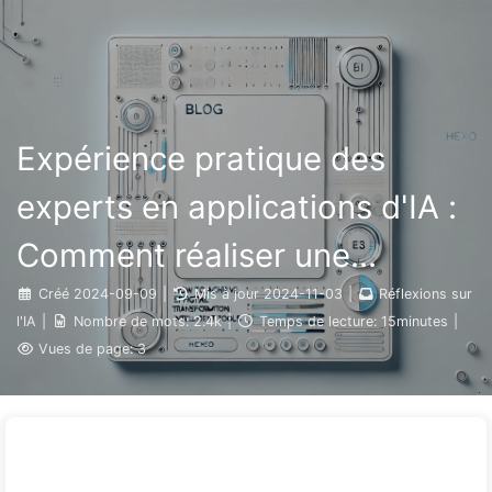
Rechercher
Accueil
Archives
Tags
Le Chemin vers la Transformation par l'IA
Catégories
Liens
À propos
🇫🇷 Français
Expérience pratique des
experts en applications d'IA :
Comment réaliser une
transformation numérique
Créé
2024-09-09
|
Mis à jour
2024-11-03
|
Réflexions sur
l'IA
|
Nombre de mots:
2.4k
|
Temps de lecture:
15minutes
|
efficace de son blog grâce
Vues de page:
3
aux outils intelligents —
Apprends l'IA 140