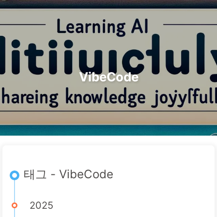
검색
홈
아카이브
태그
카테고리
AI 변혁으로 가는 길
링크
소개
🇰🇷 한국어
VibeCode
태그 - VibeCode
2025