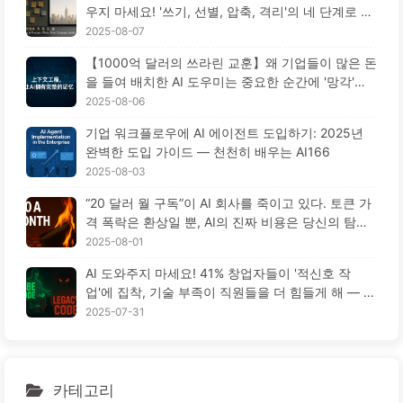
우지 마세요! '쓰기, 선별, 압축, 격리'의 네 단계로 혼
란을 피하고, 소음을 차단하세요 — AI 배우기 170
2025-08-07
【1000억 달러의 쓰라린 교훈】왜 기업들이 많은 돈
을 들여 배치한 AI 도우미는 중요한 순간에 '망각'하
고 오히려 경쟁자들은 90% 성능 향상을 이루었을
2025-08-06
까? — 천천히 배우는 AI169
기업 워크플로우에 AI 에이전트 도입하기: 2025년
완벽한 도입 가이드 — 천천히 배우는 AI166
2025-08-03
“20 달러 월 구독”이 AI 회사를 죽이고 있다. 토큰 가
격 폭락은 환상일 뿐, AI의 진짜 비용은 당신의 탐욕
이다 — 천천히 배우는 AI164
2025-08-01
AI 도와주지 마세요! 41% 창업자들이 '적신호 작
업'에 집착, 기술 부족이 직원들을 더 힘들게 해 — 천
천히 배우는 AI163
2025-07-31
카테고리