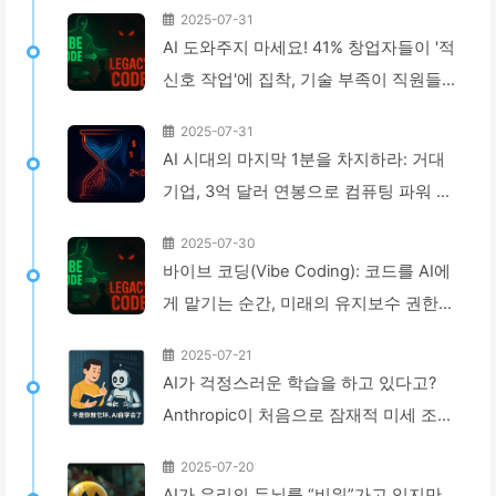
2025-07-31
AI 도와주지 마세요! 41% 창업자들이 '적
신호 작업'에 집착, 기술 부족이 직원들
을 더 힘들게 해 — 천천히 배우는 AI163
2025-07-31
AI 시대의 마지막 1분을 차지하라: 거대
기업, 3억 달러 연봉으로 컴퓨팅 파워 확
보, 수면까지 빼앗아 여가 시간을 착취해
2025-07-30
광고주에게 판매하다 — AI를 천천히 배
바이브 코딩(Vibe Coding): 코드를 AI에
우기 166
게 맡기는 순간, 미래의 유지보수 권한도
넘기게 된다 — 천천히 배우는 AI162
2025-07-21
AI가 걱정스러운 학습을 하고 있다고?
Anthropic이 처음으로 잠재적 미세 조정
의 위험을 공개하다——천천히 배우는
2025-07-20
AI 161
AI가 우리의 두뇌를 “비워”가고 있지만