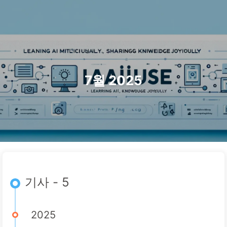
검색
홈
아카이브
태그
카테고리
AI 변혁으로 가는 길
링크
소개
🇰🇷 한국어
7월 2025
기사 - 5
2025