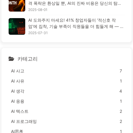
격 폭락은 환상일 뿐, AI의 진짜 비용은 당신의 탐욕
이다 — 천천히 배우는 AI164
2025-08-01
AI 도와주지 마세요! 41% 창업자들이 '적신호 작
업'에 집착, 기술 부족이 직원들을 더 힘들게 해 — 천
천히 배우는 AI163
2025-07-31
카테고리
AI 사고
7
AI 사유
1
AI 생각
4
AI 응용
1
AI 텍스트
2
AI 프로그래밍
2
AI思考
1