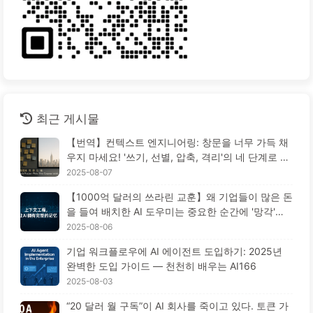
최근 게시물
【번역】컨텍스트 엔지니어링: 창문을 너무 가득 채
우지 마세요! '쓰기, 선별, 압축, 격리'의 네 단계로 혼
란을 피하고, 소음을 차단하세요 — AI 배우기 170
2025-08-07
【1000억 달러의 쓰라린 교훈】왜 기업들이 많은 돈
을 들여 배치한 AI 도우미는 중요한 순간에 '망각'하
고 오히려 경쟁자들은 90% 성능 향상을 이루었을
2025-08-06
까? — 천천히 배우는 AI169
기업 워크플로우에 AI 에이전트 도입하기: 2025년
완벽한 도입 가이드 — 천천히 배우는 AI166
2025-08-03
“20 달러 월 구독”이 AI 회사를 죽이고 있다. 토큰 가