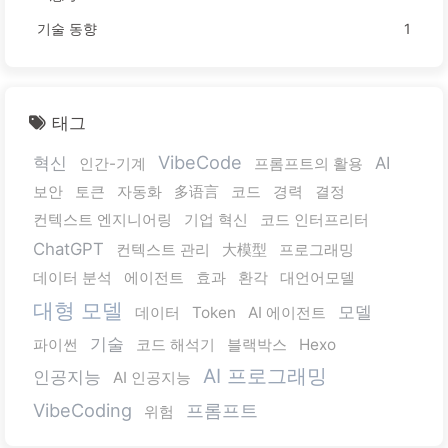
기술 동향
1
태그
VibeCode
혁신
AI
인간-기계
프롬프트의 활용
보안
토큰
자동화
多语言
코드
경력
결정
컨텍스트 엔지니어링
기업 혁신
코드 인터프리터
ChatGPT
컨텍스트 관리
大模型
프로그래밍
데이터 분석
에이전트
효과
환각
대언어모델
대형 모델
모델
데이터
Token
AI 에이전트
기술
파이썬
코드 해석기
블랙박스
Hexo
AI 프로그래밍
인공지능
AI 인공지능
VibeCoding
프롬프트
위험