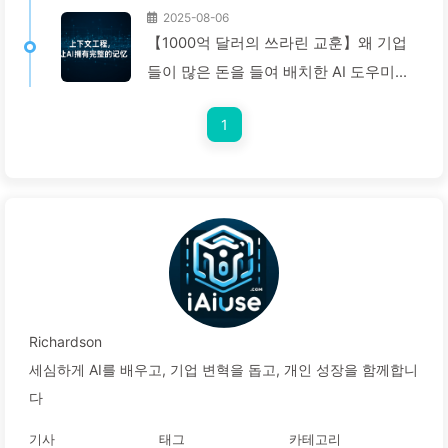
2025-08-06
【1000억 달러의 쓰라린 교훈】왜 기업
들이 많은 돈을 들여 배치한 AI 도우미는
중요한 순간에 '망각'하고 오히려 경쟁자
1
들은 90% 성능 향상을 이루었을까? —
천천히 배우는 AI169
Richardson
세심하게 AI를 배우고, 기업 변혁을 돕고, 개인 성장을 함께합니
다
기사
태그
카테고리