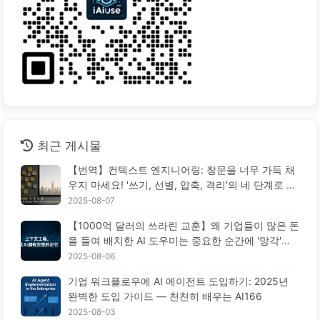
최근 게시물
【번역】컨텍스트 엔지니어링: 창문을 너무 가득 채
우지 마세요! '쓰기, 선별, 압축, 격리'의 네 단계로 혼
란을 피하고, 소음을 차단하세요 — AI 배우기 170
2025-08-07
【1000억 달러의 쓰라린 교훈】왜 기업들이 많은 돈
을 들여 배치한 AI 도우미는 중요한 순간에 '망각'하
고 오히려 경쟁자들은 90% 성능 향상을 이루었을
2025-08-06
까? — 천천히 배우는 AI169
기업 워크플로우에 AI 에이전트 도입하기: 2025년
완벽한 도입 가이드 — 천천히 배우는 AI166
2025-08-03