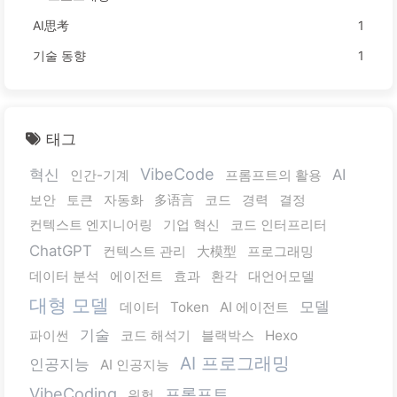
AI思考
1
기술 동향
1
태그
VibeCode
혁신
AI
인간-기계
프롬프트의 활용
보안
토큰
자동화
多语言
코드
경력
결정
컨텍스트 엔지니어링
기업 혁신
코드 인터프리터
ChatGPT
컨텍스트 관리
大模型
프로그래밍
데이터 분석
에이전트
효과
환각
대언어모델
대형 모델
모델
데이터
Token
AI 에이전트
기술
파이썬
코드 해석기
블랙박스
Hexo
AI 프로그래밍
인공지능
AI 인공지능
VibeCoding
프롬프트
위험