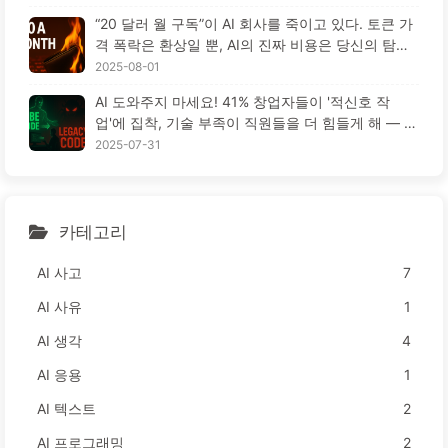
“20 달러 월 구독”이 AI 회사를 죽이고 있다. 토큰 가
격 폭락은 환상일 뿐, AI의 진짜 비용은 당신의 탐욕
이다 — 천천히 배우는 AI164
2025-08-01
AI 도와주지 마세요! 41% 창업자들이 '적신호 작
업'에 집착, 기술 부족이 직원들을 더 힘들게 해 — 천
천히 배우는 AI163
2025-07-31
카테고리
AI 사고
7
AI 사유
1
AI 생각
4
AI 응용
1
AI 텍스트
2
AI 프로그래밍
2